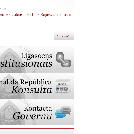
 2026
en kondolénsia ba Luís Represas nia mate
n
hare hotu