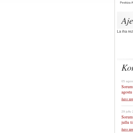
Peskiza 
Aj
La iha rez
Ko
05 agos
Sorumu
agostu
hare ta
29 jullu
Sorumu
jullu 
hare ta