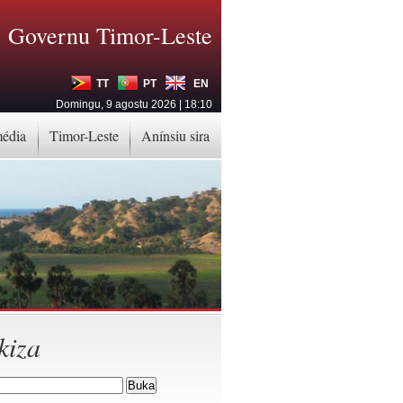
Governu Timor-Leste
TT
PT
EN
Domingu, 9 agostu 2026 | 18:10
média
Timor-Leste
Anínsiu sira
kiza