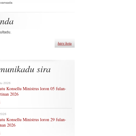
Avansada
enda
ultadu.
hare hotu
munikadu sira
tu 2026
tu Konsellu Ministrus loron 05 fulan-
 tinan 2026
n
 2026
tu Konsellu Ministrus loron 29 fulan-
tinan 2026
n