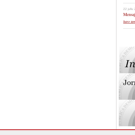
22 jullu
Mensaj
hare ta