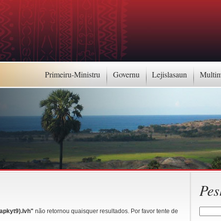
Primeiru-Ministru
Governu
Lejislasaun
Multi
Pes
yt9).lvh"
não retornou quaisquer resultados. Por favor tente de