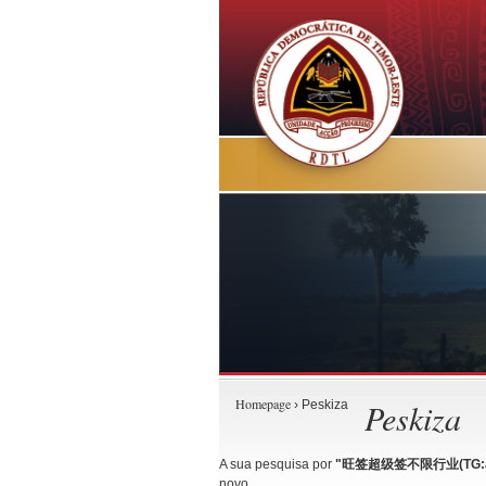
Homepage
Peskiza
› Peskiza
A sua pesquisa por
"旺签超级签不限行业(TG:apk
novo.