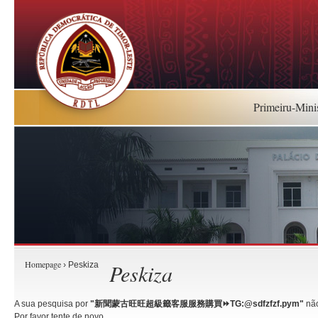
Primeiru-Mini
Homepage
Peskiza
› Peskiza
A sua pesquisa por
"新聞蒙古旺旺超級籤客服服務購買⏩️TG:@sdfzfzf.pym"
não
Por favor tente de novo.