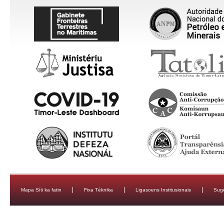
Mapa Síti ka fatin
Fixa Téknika
Ligasoens Institusionais
Sug