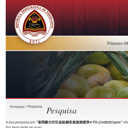
Primeiro-Mi
Homepage
Pesquisa
› Pesquisa
A sua pesquisa por
"新聞蒙古旺旺超級籤客服服務購買⏩️TG:@sdfzfzf.pym"
não
Por favor tente de novo.