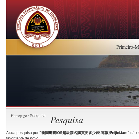
Primeiro-Mi
Homepage
Pesquisa
› Pesquisa
A sua pesquisa por
"新聞總覽iOS超級簽名購買要多少錢-電報搜nijiei.iam"
não r
favor tente de novo.