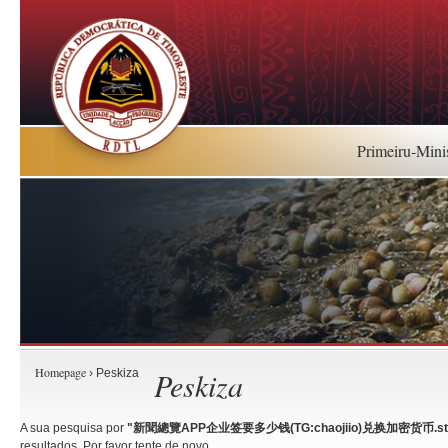
Primeiru-Mini
Homepage
Peskiza
› Peskiza
A sua pesquisa por
"新聞總覽APP企业签要多少钱(TG:chaojiio)兑换加密货币.st
resultados. Por favor tente de novo.