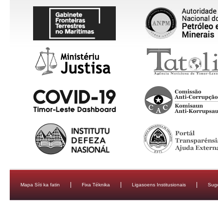
Mapa Síti ka fatin
Fixa Téknika
Ligasoens Institusionais
Sug