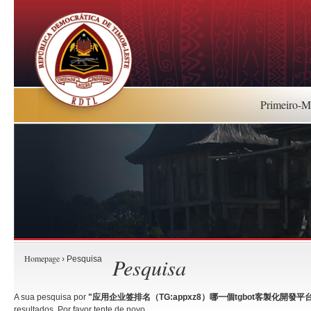
Primeiro-Mi
Homepage
Pesquisa
› Pesquisa
A sua pesquisa por
"应用企业签排名（TG:appxz8）哪一個tgbot客製化開發平台好
resultados. Por favor tente de novo.