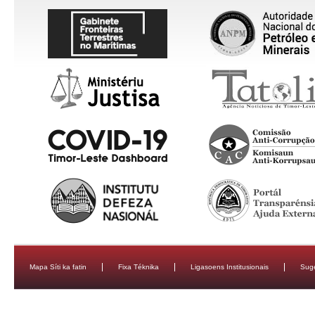
Mapa Síti ka fatin
Fixa Téknika
Ligasoens Institusionais
Sug