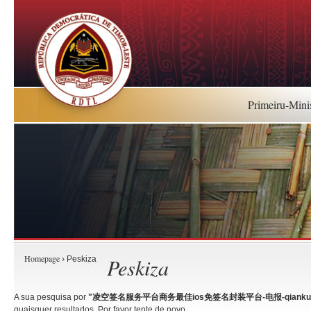
Primeiru-Mini
Homepage
Peskiza
› Peskiza
A sua pesquisa por
"凌空签名服务平台商务最佳ios免签名封装平台-电报-qiankunkej
quaisquer resultados. Por favor tente de novo.