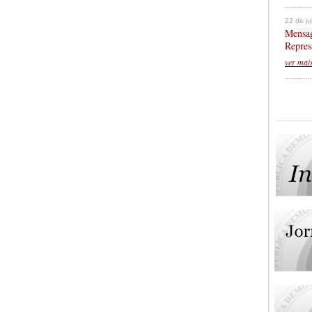
22 de j
Mensag
Repres
ver mai