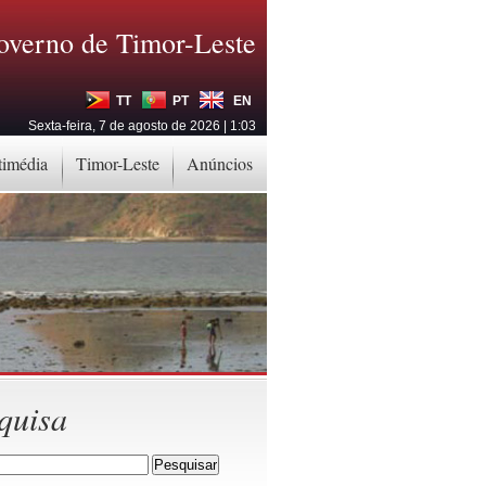
overno de Timor-Leste
TT
PT
EN
Sexta-feira, 7 de agosto de 2026 | 1:03
timédia
Timor-Leste
Anúncios
quisa