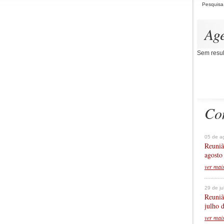
Pesquisa
Ag
Sem resul
Co
05 de a
Reuniã
agosto
ver mai
29 de j
Reuniã
julho 
ver mai