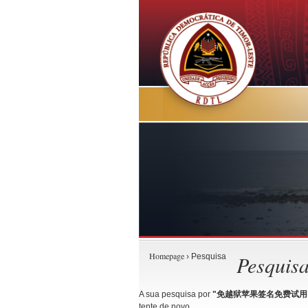
Homepage
Pesquis
› Pesquisa
A sua pesquisa por
"免越狱苹果签名免费试用🍎电
tente de novo.