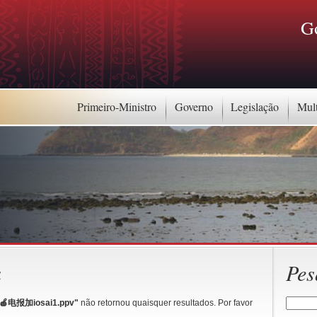
G
Primeiro-Ministro
Governo
Legislação
Mul
a
Pes
报加iosai1.ppv"
não retornou quaisquer resultados. Por favor