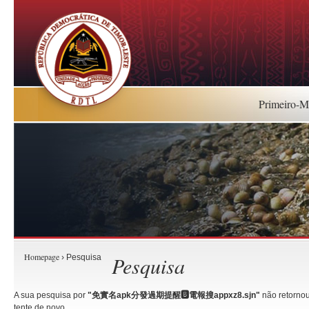
Primeiro-Mi
Homepage
Pesquisa
› Pesquisa
A sua pesquisa por
"免實名apk分發過期提醒🅱️電報搜appxz8.sjn"
não retornou
tente de novo.