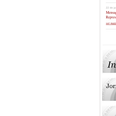
22 de j
Mensag
Repres
ver mai