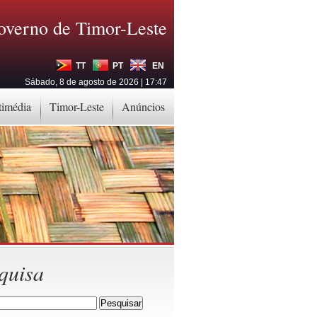
overno de Timor-Leste
TT
PT
EN
Sábado, 8 de agosto de 2026 | 17:47
timédia
Timor-Leste
Anúncios
quisa