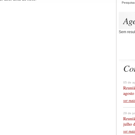
Pesquisa
Ag
Sem resul
Co
05 de a
Reuniã
agosto
ver mai
29 de j
Reuniã
julho 
ver mai