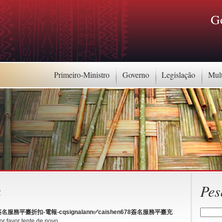
G
Primeiro-Ministro
Governo
Legislação
Mul
a
Pes
n簽名服務平臺折扣-電報-cqsignalann✅caishen678簽名服務平臺充
r favor tente de novo.