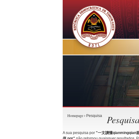
Homepage
Pesquis
› Pesquisa
A sua pesquisa por
"一文讀懂qianmingqia
值.ngr"
não retornou quaisquer resultados. Po