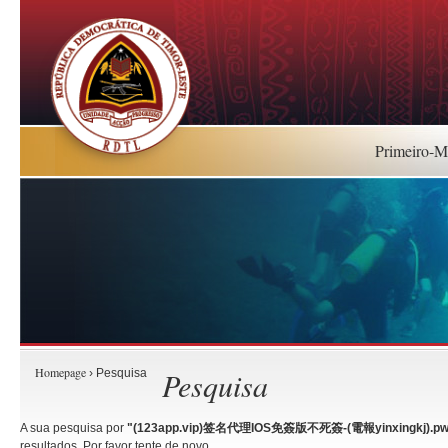
Primeiro-Mi
Homepage
Pesquisa
› Pesquisa
A sua pesquisa por
"(123app.vip)签名代理IOS免簽版不死簽-(電報yinxingkj).pw
resultados. Por favor tente de novo.