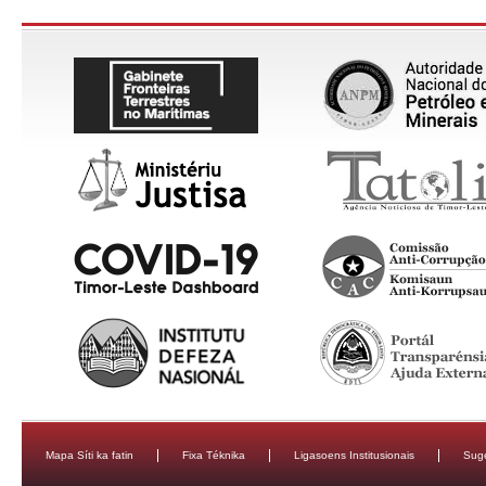
Mapa Síti ka fatin
Fixa Téknika
Ligasoens Institusionais
Sug