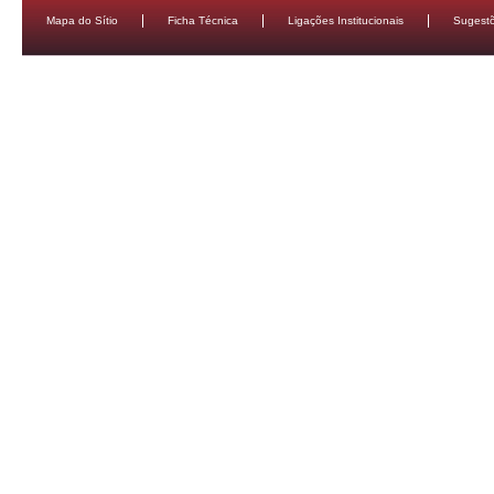
Mapa do Sítio
Ficha Técnica
Ligações Institucionais
Sugestõ