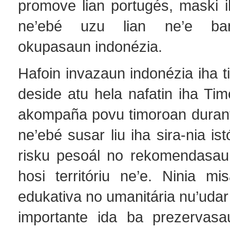
promove lian portugés, maski i
ne’ebé uzu lian ne’e ba
okupasaun indonézia.
Hafoin invazaun indonézia iha t
deside atu hela nafatin iha Tim
akompaña povu timoroan durant
ne’ebé susar liu iha sira-nia is
risku pesoál no rekomendasaun
hosi territóriu ne’e. Ninia mi
edukativa no umanitária nu’udar
importante ida ba prezervasa