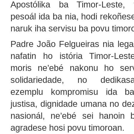
Apostólika ba Timor-Leste,
pesoál ida ba nia, hodi rekoñes
naruk iha servisu ba povu timor
Padre João Felgueiras nia lega
nafatin ho istória Timor-Lest
moris ne’ebé nakonu ho servi
solidariedade, no dedikas
ezemplu kompromisu ida ba
justisa, dignidade umana no de
nasionál, ne’ebé sei hanoin 
agradese hosi povu timoroan.