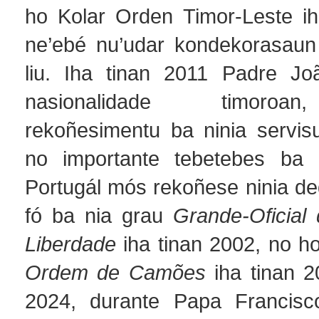
ho Kolar Orden Timor-Leste ih
ne’ebé nu’udar kondekorasaun
liu. Iha tinan 2011 Padre J
nasionalidade timoroa
rekoñesimentu ba ninia servis
no importante tebetebes ba 
Portugál mós rekoñese ninia de
fó ba nia grau
Grande-Oficial
Liberdade
iha tinan 2002, no h
Ordem de Camões
iha tinan 2
2024, durante Papa Francisco