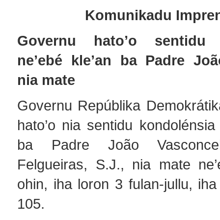
Komunikadu Impre
Governu hato’o sentidu 
ne’ebé kle’an ba Padre Joã
nia mate
Governu Repúblika Demokrátik
hato’o nia sentidu kondolénsia
ba Padre João Vasconcel
Felgueiras, S.J., nia mate ne
ohin, iha loron 3 fulan-jullu, iha
105.