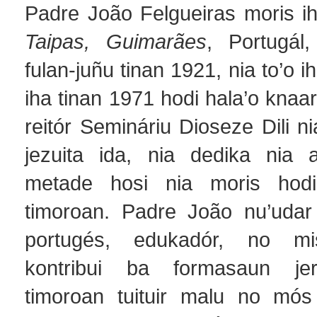
Padre João Felgueiras moris 
Taipas, Guimarães
, Portugál
fulan-juñu tinan 1921, nia to’o 
iha tinan 1971 hodi hala’o knaar
reitór Semináriu Dioseze Dili ni
jezuita ida, nia dedika nia 
metade hosi nia moris hod
timoroan. Padre João nu’udar 
portugés, edukadór, no mis
kontribui ba formasaun je
timoroan tuituir malu no mós