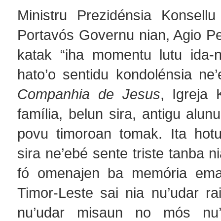
Ministru Prezidénsia Konsellu
Portavós Governu nian, Agio Pe
katak “iha momentu lutu ida-
hato’o sentidu kondolénsia ne’
Companhia de Jesus
, Igreja 
família, belun sira, antigu alun
povu timoroan tomak. Ita hot
sira ne’ebé sente triste tanba n
fó omenajen ba memória ema
Timor-Leste sai nia nu’udar ra
nu’udar misaun no mós nu’