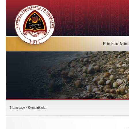
Primeiru-Mini
Homepage
Komunikadus
›