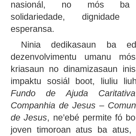
nasionál, no mós ba 
solidariedade, dignidad
esperansa.
Ninia dedikasaun ba ed
dezenvolvimentu umanu mós
kriasaun no dinamizasaun inisi
impaktu sosiál boot, liuliu li
Fundo de Ajuda Caritativ
Companhia de Jesus – Comun
de Jesus
, ne’ebé permite fó b
joven timoroan atus ba atus,