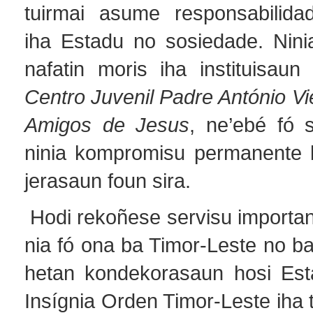
tuirmai asume responsabilida
iha Estadu no sosiedade. Nin
nafatin moris iha instituisaun
Centro Juvenil Padre António Vi
Amigos de Jesus
, ne’ebé fó 
ninia kompromisu permanente 
jerasaun foun sira.
Hodi rekoñese servisu importan
nia fó ona ba Timor-Leste no ba
hetan kondekorasaun hosi Est
Insígnia Orden Timor-Leste iha 