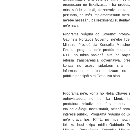
promosaun no fiskalizasaun ba produ
mós saúde animál, dezenvolvimentu in
pekuária, no mós implementasaun medi
ne’ebé nesesáriu ba kreximentu sustentáve
ne’e nian.
Programa “Página do Governo” promov
Gabinete Portavós Governu, ne’ebé lide
Ministru Prezidénsia Konsellu Ministru
Pereira, programa ne’e prodús iha pars
RTTL no mídia nasionál sira, ho objet
reforsa transparénsia governativa, pre
kontas no asesu sidadaun sira n
informasaun kona-ba desizaun no po
públika prinsipál sira Ezekutivu nian.
Programa ne’e, konta ho Nélia Chaves 
entrevistadora no ho Ika Moniz h
produtora ezekutiva, ne’ebé sai hanesan
ida ba diálogu institusionál, ne'ebé foka
interese públiku. Programa “Página do G
ne’e grava hosi RTTL, no mós hetan
tékniku hosi ekipa mídia Gabinete Pr