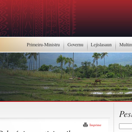
Primeiru-Ministru
Governu
Lejislasaun
Multi
Pes
Imprime