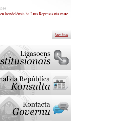
 2026
en kondolénsia ba Luís Represas nia mate
n
hare hotu