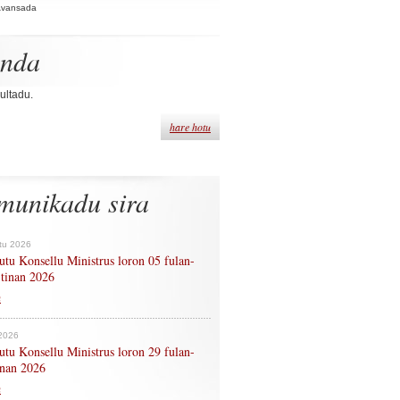
Avansada
enda
ultadu.
hare hotu
munikadu sira
tu 2026
tu Konsellu Ministrus loron 05 fulan-
 tinan 2026
n
 2026
tu Konsellu Ministrus loron 29 fulan-
tinan 2026
n