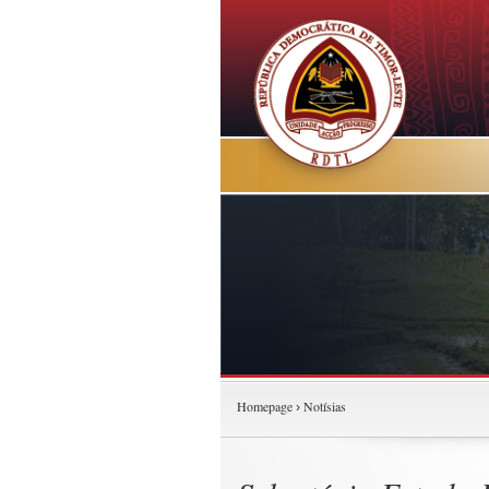
Homepage
Notísias
›