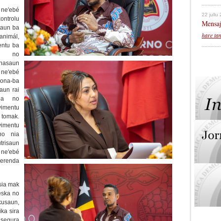
 ne'ebé
22 jullu
kontrolu
Mensaj
taun ba
hare ta
nimál,
entu ba
un no
enasaun
n ne'ebé
kona-ba
aun rai
ria no
imentu
 tomak.
mentu
no nia
trisaun
n ne'ebé
merenda
sia mak
Peska no
usaun,
ka sira
asegura