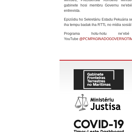
Ministru, Prezidénsia Konsellu Minist
gabinete hosi membru Governu ne'ebé
entrevista.
Epizódiu ho Sekretáriu Estadu Pekuária se
iha tempu badak iha RTTL no mídia sosiál 
Programa hotu-hotu ne’e
YouTube
@PCMPAGINADOGOVERNOTI