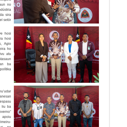
saun no
dústria
da sira
l setór
e hosi
ra hosi
s, Agio
eira ho
ivu atu
stasaun
ian ba
lítika
nu’udar
anesan
 espasu
 liu ba
overno”
 apoiu
imeiru-