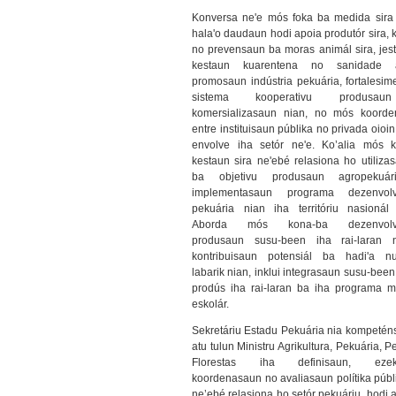
Konversa ne'e mós foka ba medida sira
hala'o daudaun hodi apoia produtór sira, 
no prevensaun ba moras animál sira, jes
kestaun kuarentena no sanidade a
promosaun indústria pekuária, fortalesim
sistema kooperativu produsa
komersializasaun nian, no mós koord
entre instituisaun públika no privada oioi
envolve iha setór ne'e. Ko’alia mós 
kestaun sira ne'ebé relasiona ho utilizas
ba objetivu produsaun agropekuá
implementasaun programa dezenvolv
pekuária nian iha territóriu nasionál
Aborda mós kona-ba dezenvolvi
produsaun susu-been iha rai-laran 
kontribuisaun potensiál ba hadi'a nu
labarik nian, inklui integrasaun susu-bee
prodús iha rai-laran ba iha programa 
eskolár.
Sekretáriu Estadu Pekuária nia kompetén
atu tulun Ministru Agrikultura, Pekuária, 
Florestas iha definisaun, ezek
koordenasaun no avaliasaun polítika públi
ne’ebé relasiona ho setór pekuáriu, hodi 