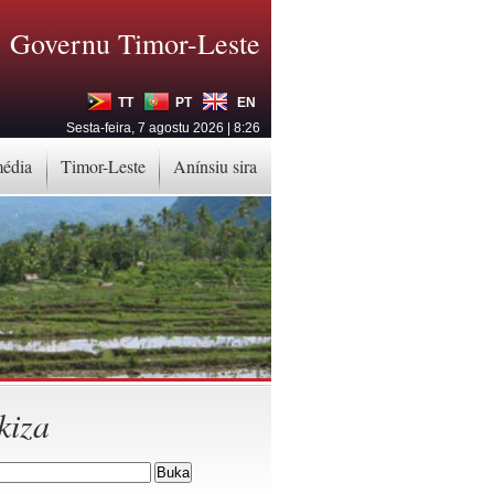
Governu Timor-Leste
TT
PT
EN
Sesta-feira, 7 agostu 2026 | 8:26
média
Timor-Leste
Anínsiu sira
kiza