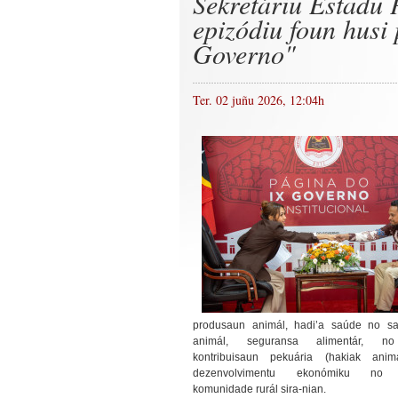
Sekretáriu Estadu 
epizódiu foun hus
Governo"
Ter. 02 juñu 2026, 12:04h
produsaun animál, hadi’a saúde no s
animál, seguransa alimentár, 
kontribuisaun pekuária (hakiak anim
dezenvolvimentu ekonómiku no 
komunidade rurál sira-nian.