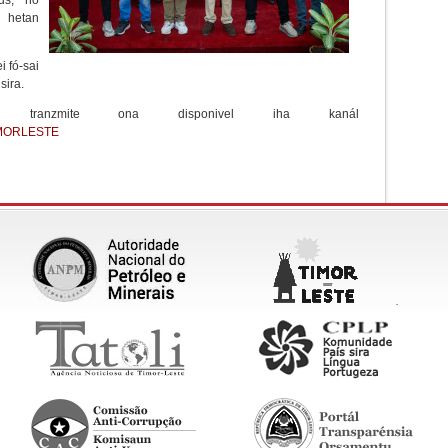
rus, no
 hetan
i fó-sai
sira.
bé tranzmite ona disponivel iha kanál
MORLESTE