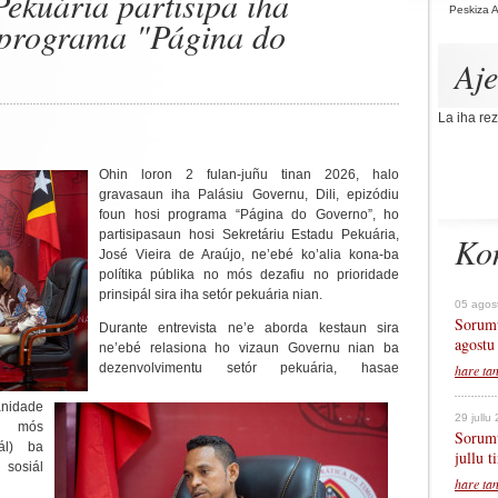
Pekuária partisipa iha
Peskiza 
i programa "Página do
Aj
La iha rez
Ohin loron 2 fulan-juñu tinan 2026, halo
gravasaun iha Palásiu Governu, Dili, epizódiu
foun hosi programa “Página do Governo”, ho
partisipasaun hosi Sekretáriu Estadu Pekuária,
Ko
José Vieira de Araújo, ne’ebé ko’alia kona-ba
polítika públika no mós dezafiu no prioridade
prinsipál sira iha setór pekuária nian.
05 agos
Sorumu
Durante entrevista ne’e aborda kestaun sira
agostu
ne’ebé relasiona ho vizaun Governu nian ba
dezenvolvimentu setór pekuária, hasae
hare ta
anidade
29 jullu
no mós
Sorumu
ál) ba
jullu 
sosiál
hare ta