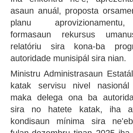
asaun anuál, proposta orsamen
planu aprovizionamentu
formasaun rekursus uman
relatóriu sira kona-ba prog
autoridade munisipál sira nian.
Ministru Administrasaun Estatá
katak servisu nivel nasioná
maka delega ona ba autorida
sira no hatete katak, iha a
kondisaun mínima sira ne'eb
fulan-dezembru tinan 2025 iha 