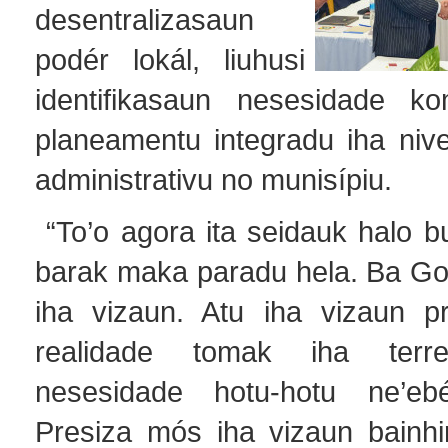
desentralizasaun
podér lokál, liuhusi
identifikasaun nesesidade k
planeamentu integradu iha nive
administrativu no munisípiu.
“To’o agora ita seidauk halo b
barak maka paradu hela. Ba Go
iha vizaun. Atu iha vizaun p
realidade tomak iha terr
nesesidade hotu-hotu ne’e
Presiza mós iha vizaun bainhi