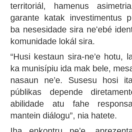
territoriál, hamenus asimetri
garante katak investimentus p
ba nesesidade sira ne'ebé ident
komunidade lokál sira.
“Husi kestaun sira-ne’e hotu, la
ka munisípiu ida mak bele, mes
nasaun ne’e. Susesu hosi ita-
públikas depende diretament
abilidade atu fahe responsa
mantein diálogu”, nia hatete.
Iha enkontru ne’e, aprezen