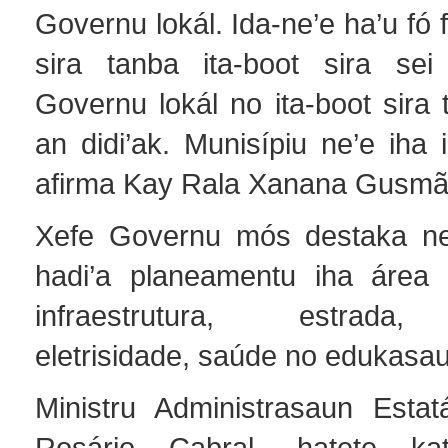
Governu lokál. Ida-ne’e ha’u fó f
sira tanba ita-boot sira se
Governu lokál no ita-boot sira
an didi’ak. Munisípiu ne’e iha i
afirma Kay Rala Xanana Gusmã
Xefe Governu mós destaka ne
hadi’a planeamentu iha área 
infraestrutura, estrada
eletrisidade, saúde no edukasa
Ministru Administrasaun Esta
Rosário Cabral, hatete ka