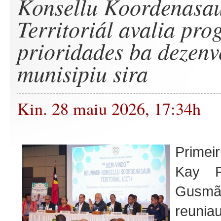
Konsellu Koordenasa
Territoriál avalia pro
prioridades ba dezenv
munisipiu sira
Kin. 28 maiu 2026, 17:34h
Primeir
Kay R
Gusm
reuni