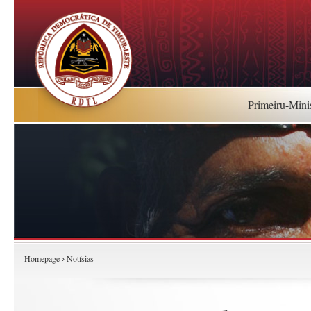
Primeiru-Mini
Homepage
Notísias
›