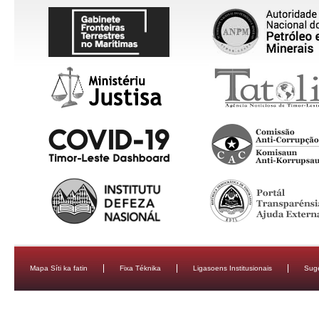
Mapa Síti ka fatin
Fixa Téknika
Ligasoens Institusionais
Sug