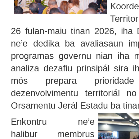
Koord
Territo
26 fulan-maiu tinan 2026, iha 
ne’e dedika ba avaliasaun im
programas governu nian iha mu
analiza dezafiu prinsipál sira i
mós prepara prioridad
dezenvolvimentu territoriál n
Orsamentu Jerál Estadu ba tin
Enkontru ne’e
halibur membrus