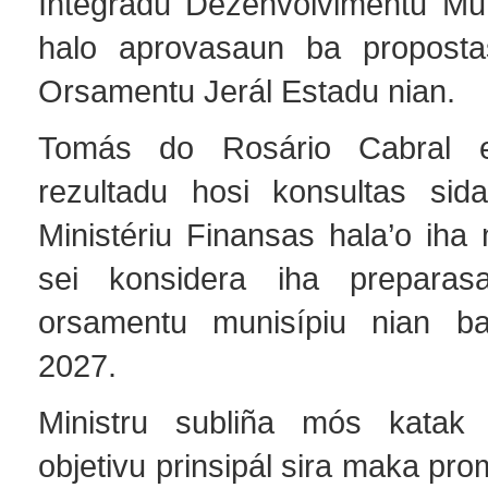
Integradu Dezenvolvimentu Mun
halo aprovasaun ba proposta
Orsamentu Jerál Estadu nian.
Tomás do Rosário Cabral e
rezultadu hosi konsultas sid
Ministériu Finansas hala’o iha 
sei konsidera iha preparas
orsamentu munisípiu nian ba 
2027.
Ministru subliña mós katak 
objetivu prinsipál sira maka p