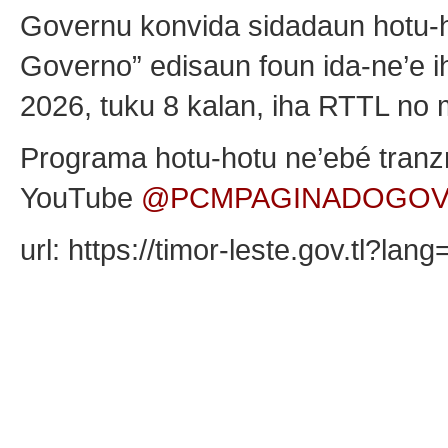
Governu konvida sidadaun hotu-
Governo” edisaun foun ida-ne’e ih
2026, tuku 8 kalan, iha RTTL no m
Programa hotu-hotu ne’ebé tranzm
YouTube
@PCMPAGINADOGOV
url: https://timor-leste.gov.tl?la