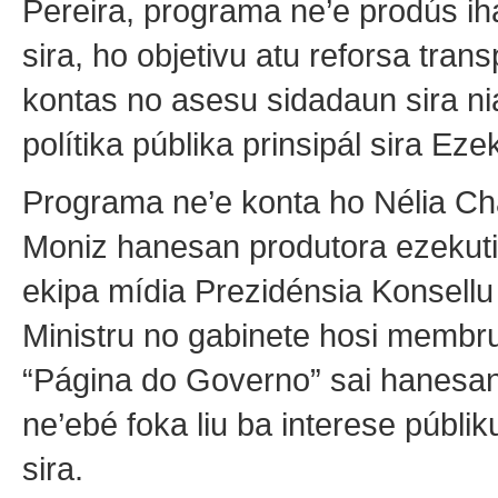
Pereira, programa ne’e prodús ih
sira, ho objetivu atu reforsa tra
kontas no asesu sidadaun sira n
polítika públika prinsipál sira Eze
Programa ne’e konta ho Nélia Ch
Moniz hanesan produtora ezekuti
ekipa mídia Prezidénsia Konsellu 
Ministru no gabinete hosi membr
“Página do Governo” sai hanesan 
ne’ebé foka liu ba interese públ
sira.