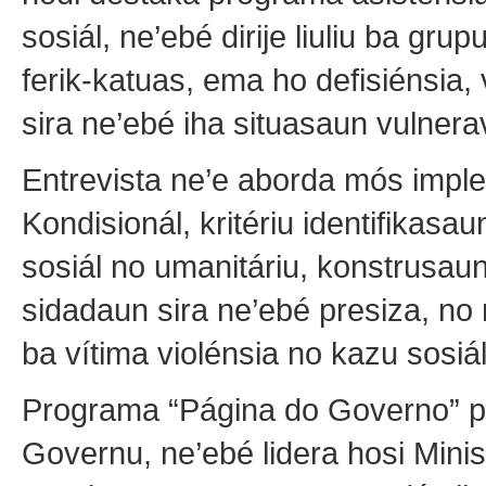
sosiál, ne’ebé dirije liuliu ba grup
ferik-katuas, ema ho defisiénsia, 
sira ne’ebé iha situasaun vulnera
Entrevista ne’e aborda mós imp
Kondisionál, kritériu identifikasau
sosiál no umanitáriu, konstrusau
sidadaun sira ne’ebé presiza, n
ba vítima violénsia no kazu sosiá
Programa “Página do Governo” p
Governu, ne’ebé lidera hosi Minis