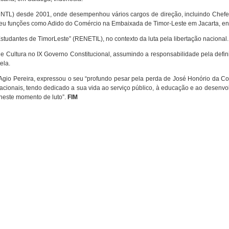
NTL) desde 2001, onde desempenhou vários cargos de direção, incluindo Chefe
eu funções como Adido do Comércio na Embaixada de Timor-Leste em Jacarta, en
tudantes de TimorLeste” (RENETIL), no contexto da luta pela libertação nacional.
e Cultura no IX Governo Constitucional, assumindo a responsabilidade pela defini
ela.
 Agio Pereira, expressou o seu “profundo pesar pela perda de José Honório da Co
nacionais, tendo dedicado a sua vida ao serviço público, à educação e ao desenv
 neste momento de luto”.
FIM