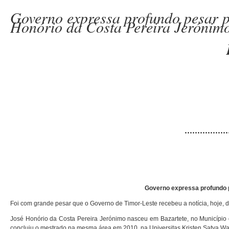
Governo expressa profundo pesar pe
Honório da Costa Pereira Jerónim
………………
Governo expressa profundo p
Foi com grande pesar que o Governo de Timor-Leste recebeu a notícia, hoje, d
José Honório da Costa Pereira Jerónimo nasceu em Bazartete, no Município d
concluiu o mestrado na mesma área em 2010, na Universitas Kristen Satya Wa