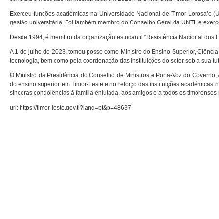
Exerceu funções académicas na Universidade Nacional de Timor Lorosa’e (U
gestão universitária. Foi também membro do Conselho Geral da UNTL e exerc
Desde 1994, é membro da organização estudantil “Resistência Nacional dos Es
A 1 de julho de 2023, tomou posse como Ministro do Ensino Superior, Ciência 
tecnologia, bem como pela coordenação das instituições do setor sob a sua tut
O Ministro da Presidência do Conselho de Ministros e Porta-Voz do Governo,
do ensino superior em Timor-Leste e no reforço das instituições académicas 
sinceras condolências à família enlutada, aos amigos e a todos os timorenses
url: https://timor-leste.gov.tl?lang=pt&p=48637