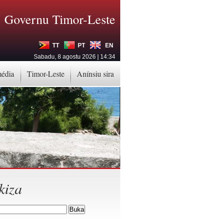
Governu Timor-Leste
TT
PT
EN
Sabadu, 8 agostu 2026 | 14:34
média
Timor-Leste
Anínsiu sira
kiza