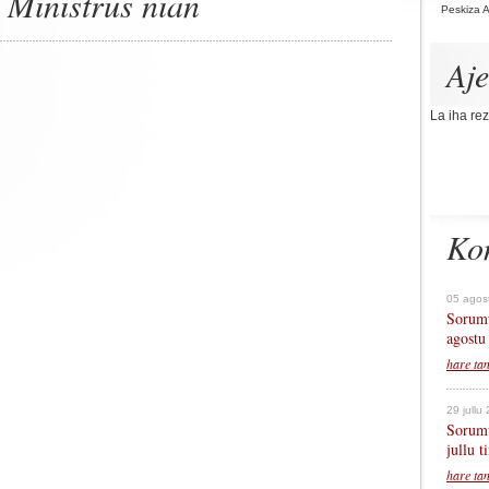
 Ministrus nian
Peskiza 
Aj
La iha rez
Ko
05 agos
Sorumu
agostu
hare ta
29 jullu
Sorumu
jullu 
hare ta