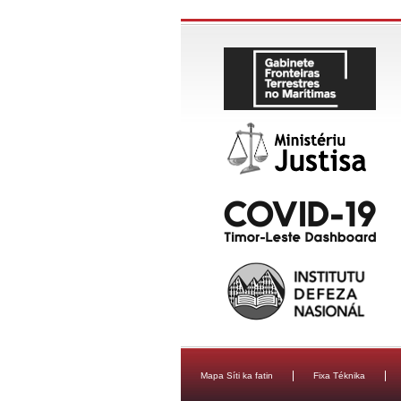
Mapa Síti ka fatin
Fixa Téknika