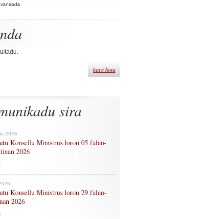
Avansada
enda
ultadu.
hare hotu
munikadu sira
tu 2026
tu Konsellu Ministrus loron 05 fulan-
 tinan 2026
n
 2026
tu Konsellu Ministrus loron 29 fulan-
tinan 2026
n