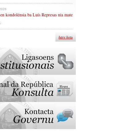
 2026
en kondolénsia ba Luís Represas nia mate
n
hare hotu