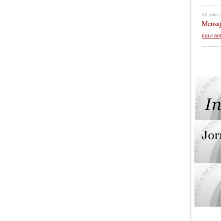
22 jullu
Mensaj
hare ta