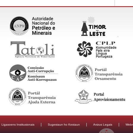
Ligasoens Institusionais
Sugestaun ho Kestaun
Avizus Legais
Webm