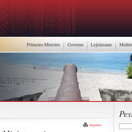
Primeiru-Ministru
Governu
Lejislasaun
Multi
Pes
Imprime