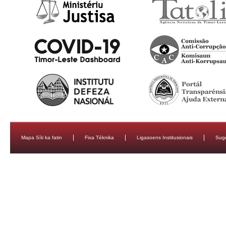
Mapa Síti ka fatin
Fixa Téknika
Ligasoens Institusionais
Sug