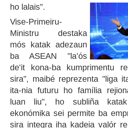
ho lalais”.
Vise-Primeiru-
Ministru destaka
mós katak adezaun
ba ASEAN "la'ós
de'it kona-ba kumprimentu rek
sira", maibé reprezenta "liga i
ita-nia futuru ho família rejio
luan liu", ho subliña katak
ekonómika sei permite ba emp
sira integra iha kadeia valór re