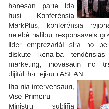
hanesan parte ida
husi Konferénsia
MarkPlus, konferénsia rejion
ne'ebé halibur responsaveis go
lider emprezariál sira no per
diskute kona-ba tendénsias
marketing, inovasaun no tr
dijitál iha rejiaun ASEAN.
Iha nia intervensaun,
Vise-Primeiru-
Ministru subliña