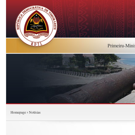
Primeiru-Mini
Homepage
Notísias
›