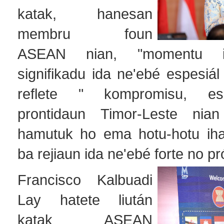
katak, hanesan
membru foun
ASEAN nian, "momentu id
signifikadu ida ne'ebé espesiál
reflete " kompromisu, e
prontidaun Timor-Leste nia
hamutuk ho ema hotu-hotu iha
ba rejiaun ida ne'ebé forte no pr
Francisco Kalbuadi
Lay hatete liután
katak ASEAN