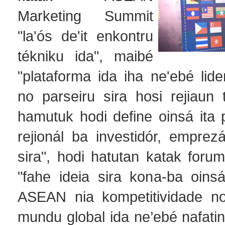
Marketing Summit
"la'ós de'it enkontru
tékniku ida", maibé
"plataforma ida iha ne'ebé lider
no parseiru sira hosi rejiaun 
hamutuk hodi define oinsá ita 
rejionál ba investidór, emprezá
sira", hodi hatutan katak foru
"fahe ideia sira kona-ba oins
ASEAN nia kompetitividade no
mundu global ida ne’ebé nafati