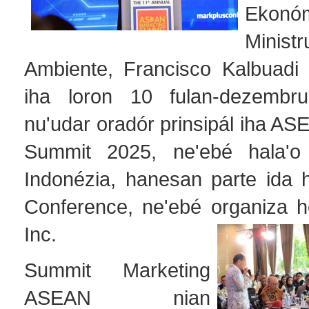
Ekonóm
Minist
Ambiente, Francisco Kalbuadi L
iha loron 10 fulan-dezembr
nu'udar oradór prinsipál iha A
Summit 2025, ne'ebé hala'o 
Indonézia, hanesan parte ida 
Conference, ne'ebé organiza h
Inc.
Summit Marketing
ASEAN nian