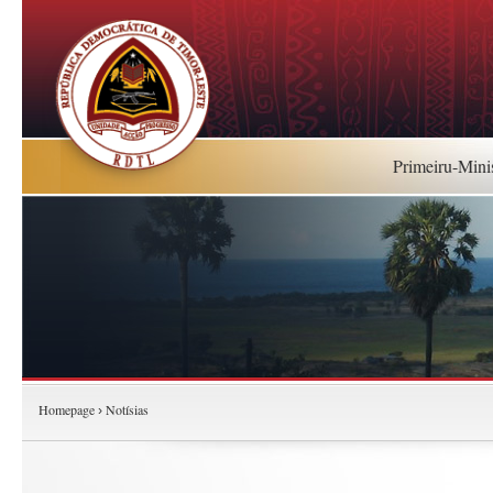
Primeiru-Mini
Homepage
Notísias
›