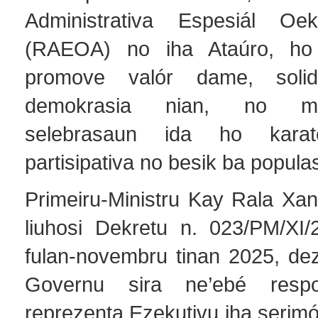
Administrativa Espesiál O
(RAEOA) no iha Ataúro, ho 
promove valór dame, solid
demokrasia nian, no m
selebrasaun ida ho karate
partisipativa no besik ba popula
Primeiru-Ministru Kay Rala X
liuhosi Dekretu n. 023/PM/XI/
fulan-novembru tinan 2025, d
Governu sira ne’ebé respo
reprezenta Ezekutivu iha serimón