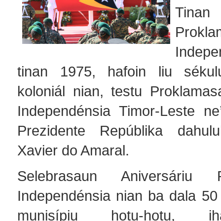
Ti
Prokla
Indepe
tinan 1975, hafoin liu séku
koloniál nian, testu Proklamas
Independénsia Timor-Leste ne
Prezidente Repúblika dahulu
Xavier do Amaral.
Selebrasaun Aniversáriu P
Independénsia nian ba dala 50 
munisípiu hotu-hotu, i