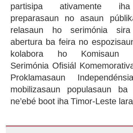
partisipa ativamente iha
preparasaun no asaun públik
relasaun ho serimónia sira 
abertura ba feira no espozisau
kolabora ho Komisaun Or
Serimónia Ofisiál Komemorativ
Proklamasaun Independéns
mobilizasaun populasaun ba p
ne’ebé boot iha Timor-Leste lar