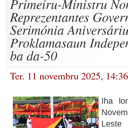
Primeiru-Ministru No
Reprezentantes Gover
Serimónia Aniversári
Proklamasaun Indepe
ba da-50
Ter. 11 novembru 2025, 14:3
Iha lo
Novem
Lest