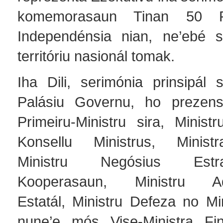
komemorasaun Tinan 50 P
Independénsia nian, ne’ebé s
territóriu nasionál tomak.
Iha Dili, serimónia prinsipál 
Palásiu Governu, ho prezens
Primeiru-Ministru sira, Minist
Konsellu Ministrus, Minist
Ministru Negósius Estr
Kooperasaun, Ministru Adm
Estatál, Ministru Defeza no Mini
nune’e mós Vise-Ministra Fin