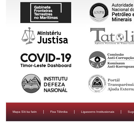
Mapa Síti ka fatin
Fixa Téknika
Ligasoens Institusionais
Sug