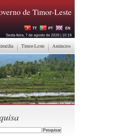
overno de Timor-Leste
TT
PT
EN
Sexta-feira, 7 de agosto de 2026 | 10:19
timédia
Timor-Leste
Anúncios
quisa