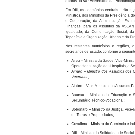
oficiais do 50.º Aniversário da Proclamação
Em Díli, as cerimónias centrais terão l
Ministros, dos Ministros da Presidência d
e Cooperação, da Administração Estata
Finanças, para os Assuntos da ASEAN 
Igualdade, da Comunicação Social, da
Toponímia e Organização Urbana e da Prot
Nos restantes municípios e regiões, o
secretários de Estado, conforme a seguinte
Aileu – Ministra da Saúde, Vice-Minist
Operacionalização dos Hospitais, e Se
Ainaro – Ministro dos Assuntos dos 
Veteranos;
Ataúro – Vice-Ministro dos Assuntos P
Baucau – Ministra da Educação e S
Secundário Técnico-Vocacional;
Bobonaro – Ministro da Justiça, Vice-M
de Terras e Propriedades;
Covalima – Ministro do Comércio e Ind
Díli – Ministra da Solidariedade Social