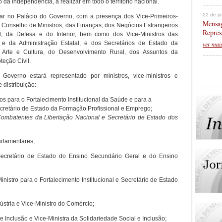
 da Independência, a realizar em todo o território nacional.
22 de j
ugar no Palácio do Governo, com a presença dos Vice-Primeiros-
Mensag
o Conselho de Ministros, das Finanças, dos Negócios Estrangeiros
Repres
l, da Defesa e do Interior, bem como dos Vice-Ministros das
e da Administração Estatal, e dos Secretários de Estado da
ver mai
 Arte e Cultura, do Desenvolvimento Rural, dos Assuntos da
eção Civil.
 Governo estará representado por ministros, vice-ministros e
 distribuição:
ros para o Fortalecimento Institucional da Saúde e para a
cretário de Estado da Formação Profissional e Emprego;
Combatentes da Libertação Nacional e Secretário de Estado dos
arlamentares;
ecretário de Estado do Ensino Secundário Geral e do Ensino
inistro para o Fortalecimento Institucional e Secretário de Estado
ústria e Vice-Ministro do Comércio;
 e Inclusão e Vice-Ministra da Solidariedade Social e Inclusão;