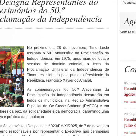
 Designa Representantes do
Pesquisa
erimónias do 50.º
oclamação da Independência
Ag
Sem resul
No próximo dia 28 de novembro, Timor-Leste
assinala o 50.º Aniversário da Proclamação da
Independência. Em 1975, após mais de quatro
séculos de domínio colonial, o texto da
Co
Proclamação Unilateral da Independência de
Timor-Leste foi lido pelo primeiro Presidente da
República, Francisco Xavier do Amaral.
05 de a
Reuniã
As comemorações do 50.º Aniversário da
agosto
Proclamação da Independência decorrerão em
todos os municípios, na Região Administrativa
ver mai
Especial de Oe-Cusse Ambeno (RAEOA) e em
alores da paz, da solidariedade e da democracia, garantindo uma
29 de j
iva e próxima da população.
Reuniã
julho 
smão, através do Despacho n.º 023/PM/XI/2025, de 7 de novembro
no responsáveis por representar o Executivo nas cerimónias
ver mai