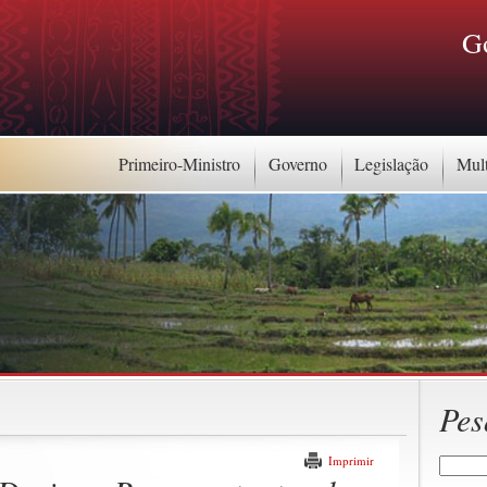
G
Primeiro-Ministro
Governo
Legislação
Mul
Pes
Imprimir