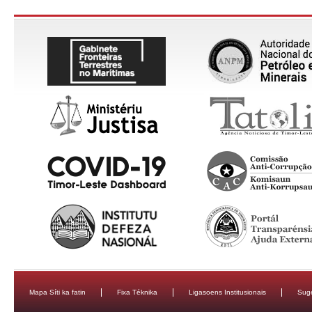
Mapa Síti ka fatin
Fixa Téknika
Ligasoens Institusionais
Sug