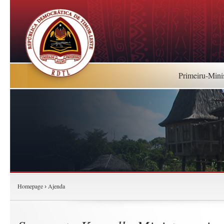
Primeiru-Mini
Homepage
Ajenda
›