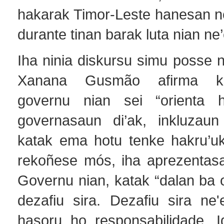
hakarak Timor-Leste hanesan ne
durante tinan barak luta nian ne’e
Iha ninia diskursu simu posse 
Xanana Gusmão afirma ka
governu nian sei “orienta ho
governasaun di’ak, inkluzaun
katak ema hotu tenke hakru’uk 
rekoñese mós, iha aprezentas
Governu nian, katak “dalan ba 
dezafiu sira. Dezafiu sira ne'
hasoru ho responsabilidade. 