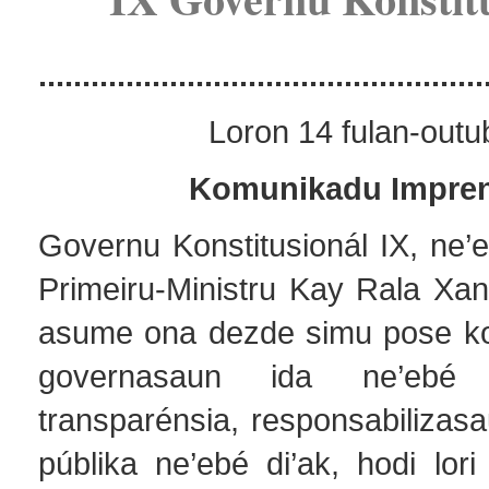
...................................................
Loron 14 fulan-outu
Komunikadu Impre
Governu Konstitusionál IX, ne’e
Primeiru-Ministru Kay Rala X
asume ona dezde simu pose k
governasaun ida ne’ebé
transparénsia, responsabilizas
públika ne’ebé di’ak, hodi lor