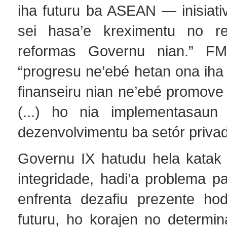
iha futuru ba ASEAN — inisiati
sei hasa’e kreximentu no re
reformas Governu nian.” FM
“progresu ne’ebé hetan ona iha
finanseiru nian ne’ebé promove
(...) ho nia implementasaun 
dezenvolvimentu ba setór privad
Governu IX hatudu hela katak
integridade, hadi’a problema p
enfrenta dezafiu prezente ho
futuru, ho korajen no determin