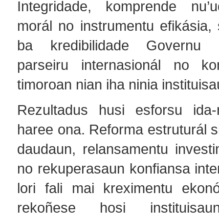
Integridade, komprende nu’ud
morál no instrumentu efikásia,
ba kredibilidade Governu
parseiru internasionál no ko
timoroan nian iha ninia instituisa
Rezultadus husi esforsu ida-
haree ona. Reforma estruturál si
daudaun, relansamentu investi
no rekuperasaun konfiansa inte
lori fali mai kreximentu ekon
rekoñese hosi instituisau