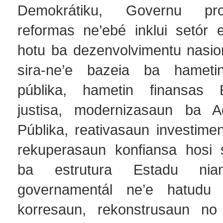
Demokrátiku, Governu pr
reformas ne’ebé inklui setór e
hotu ba dezenvolvimentu nasi
sira-ne’e bazeia ba hametin 
públika, hametin finansas 
justisa, modernizasaun ba Ad
Públika, reativasaun investime
rekuperasaun konfiansa hosi 
ba estrutura Estadu nia
governamentál ne’e hatudu h
korresaun, rekonstrusaun no