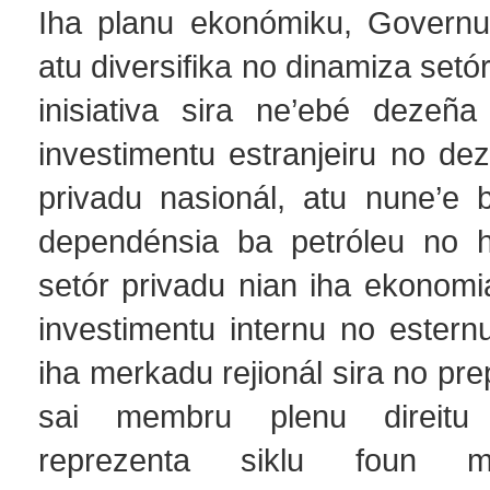
Iha planu ekonómiku, Governu
atu diversifika no dinamiza setó
inisiativa sira ne’ebé dezeña
investimentu estranjeiru no de
privadu nasionál, atu nune’e
dependénsia ba petróleu no h
setór privadu nian iha ekonom
investimentu internu no estern
iha merkadu rejionál sira no pr
sai membru plenu direit
reprezenta siklu foun mo