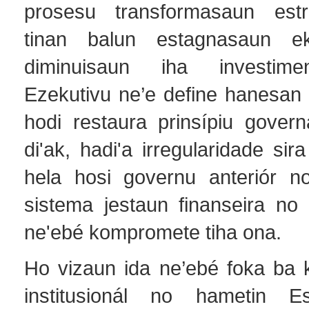
prosesu transformasaun estru
tinan balun estagnasaun e
diminuisaun iha investime
Ezekutivu ne’e define hanesan 
hodi restaura prinsípiu gover
di'ak, hadi'a irregularidade sir
hela hosi governu anteriór no h
sistema jestaun finanseira no 
ne'ebé kompromete tiha ona.
Ho vizaun ida ne’ebé foka ba 
institusionál no hametin Es