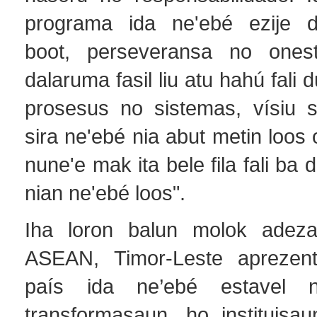
programa ida ne'ebé ezije d
boot, perseveransa no onest
dalaruma fasil liu atu hahú fali 
prosesus no sistemas, vísiu 
sira ne'ebé nia abut metin loos
nune'e mak ita bele fila fali ba
nian ne'ebé loos".
Iha loron balun molok adez
ASEAN, Timor-Leste aprezent
país ida ne’ebé estavel 
transformasaun, ho instituisau