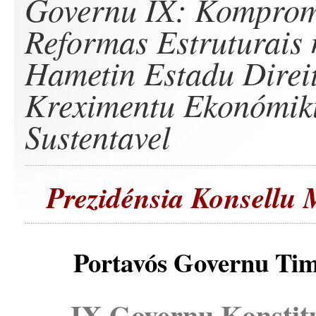
Governu IX: Komprom
Reformas Estruturais 
Hametin Estadu Direi
Kreximentu Ekonómik
Sustentavel
Prezidénsia Konsellu 
Portavós Governu Tim
IX Governu Konstit