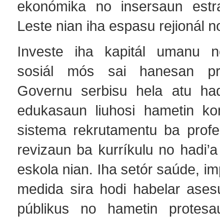
ekonómika no insersaun estra
Leste nian iha espasu rejionál no
Investe iha kapitál umanu no
sosiál mós sai hanesan pri
Governu serbisu hela atu had
edukasaun liuhosi hametin ko
sistema rekrutamentu ba profes
revizaun ba kurríkulu no hadi’a 
eskola nian. Iha setór saúde, i
medida sira hodi habelar ases
públikus no hametin protesa