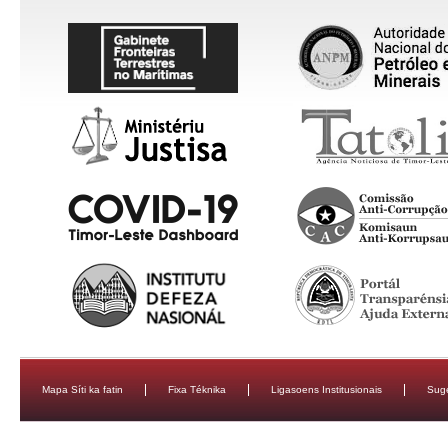
Mapa Síti ka fatin
Fixa Téknika
Ligasoens Institusionais
Sug