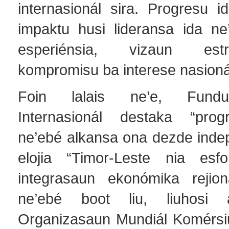
internasionál sira. Progresu id
impaktu husi lideransa ida n
esperiénsia, vizaun est
kompromisu ba interese nasioná
Foin lalais ne’e, Fundu
Internasionál destaka “prog
ne’ebé alkansa ona dezde inde
elojia “Timor-Leste nia esf
integrasaun ekonómika rejion
ne’ebé boot liu, liuhosi
Organizasaun Mundiál Komérsi