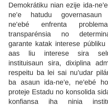
Demokrátiku nian ezije ida-ne’e
ne'e hatudu governasaun r
ne'ebé enfrenta proble
transparénsia no determin
garante katak interese públiku
aas liu interese sira sel
instituisaun sira, dixiplina adm
respeitu ba lei sai nu’udar pil
ba asaun ida-ne’e, ne’ebé ho
proteje Estadu no konsolida sid
konfiansa iha ninia instit