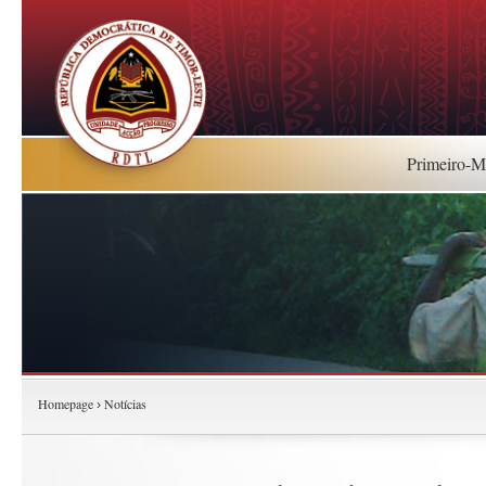
Primeiro-Mi
Homepage
Notícias
›