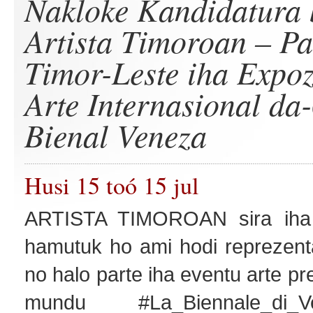
Nakloke Kandidatura 
Artista Timoroan – Pa
Timor-Leste iha Expo
Arte Internasional da
Bienal Veneza
Husi 15 toó 15 jul
ARTISTA TIMOROAN sira iha n
hamutuk ho ami hodi reprezent
no halo parte iha eventu arte pres
mundu #La_Biennale_di_Ven