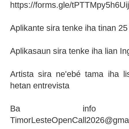
https://forms.gle/tPTTMpy5h6Ui
Aplikante sira tenke iha tinan 25
Aplikasaun sira tenke iha lian In
Artista sira ne'ebé tama iha l
hetan entrevista
Ba info li
TimorLesteOpenCall2026@gmai