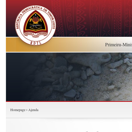
Primeiru-Mini
Homepage
Ajenda
›