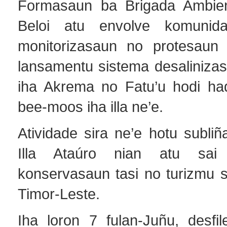
Formasaun ba Brigada Ambien
Beloi atu envolve komunid
monitorizasaun no protesaun 
lansamentu sistema desalinizas
iha Akrema no Fatu’u hodi ha
bee-moos iha illa ne’e.
Atividade sira ne’e hotu subli
Illa Ataúro nian atu sa
konservasaun tasi no turizmu s
Timor-Leste.
Iha loron 7 fulan-Juñu, desfil