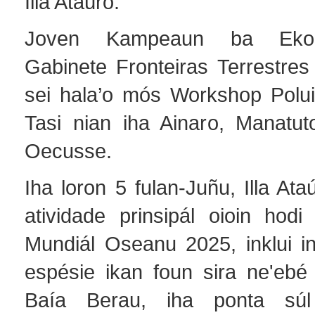
Illa Ataúro.
Joven Kampeaun ba Ekon
Gabinete Fronteiras Terrestres
sei hala’o mós Workshop Polui
Tasi nian iha Ainaro, Manatu
Oecusse.
Iha loron 5 fulan-Juñu, Illa Ata
atividade prinsipál oioin hod
Mundiál Oseanu 2025, inklui i
espésie ikan foun sira ne'ebé
Baía Berau, iha ponta súl 