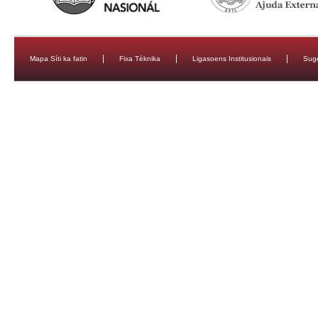
Mapa Síti ka fatin
Fixa Téknika
Ligasoens Institusionais
Sug