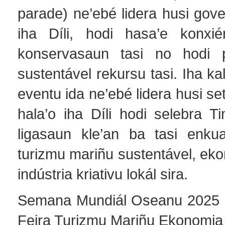
parade) ne’ebé lidera husi gove
iha Díli, hodi hasa’e konxié
konservasaun tasi no hodi
sustentável rekursu tasi. Iha ka
eventu ida ne’ebé lidera husi se
hala’o iha Díli hodi selebra T
ligasaun kle’an ba tasi enku
turizmu mariñu sustentável, ek
indústria kriativu lokál sira.
Semana Mundiál Oseanu 2025 s
Feira Turizmu Mariñu Ekonomia 