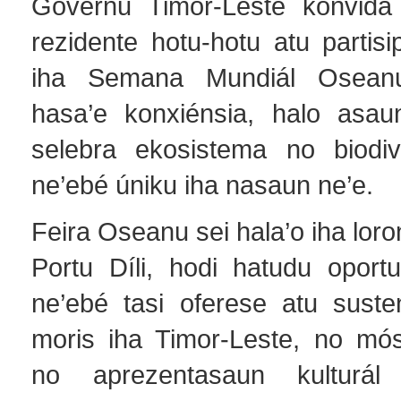
Governu Timor-Leste konvida
rezidente hotu-hotu atu partis
iha Semana Mundiál Osean
hasa’e konxiénsia, halo asau
selebra ekosistema no biodiv
ne’ebé úniku iha nasaun ne’e.
Feira Oseanu sei hala’o iha loro
Portu Díli, hodi hatudu oport
ne’ebé tasi oferese atu suste
moris iha Timor-Leste, no mós
no aprezentasaun kulturál