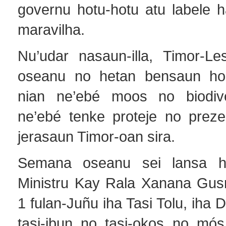
governu hotu-hotu atu labele h
maravilha.
Nu’udar nasaun-illa, Timor-Le
oseanu no hetan bensaun ho 
nian ne’ebé moos no biodive
ne’ebé tenke proteje no preze
jerasaun Timor-oan sira.
Semana oseanu sei lansa hu
Ministru Kay Rala Xanana Gus
1 fulan-Juñu iha Tasi Tolu, iha D
tasi-ibun no tasi-okos no mó