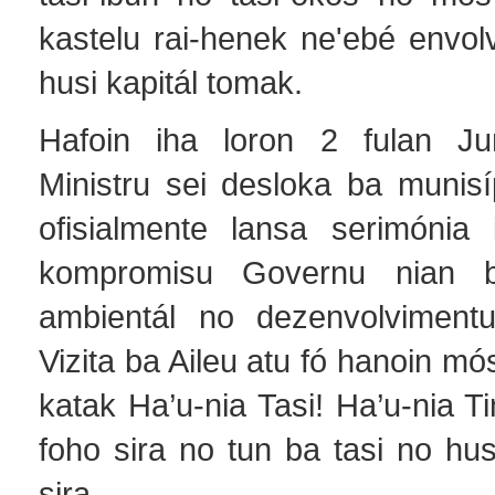
kastelu rai-henek ne'ebé envol
husi kapitál tomak.
Hafoin iha loron 2 fulan Juñ
Ministru sei desloka ba munisí
ofisialmente lansa serimónia 
kompromisu Governu nian b
ambientál no dezenvolvimentu
Vizita ba Aileu atu fó hanoin m
katak Ha’u-nia Tasi! Ha’u-nia T
foho sira no tun ba tasi no hus
sira.