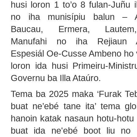
husi loron 1 to’o 8 fulan-Juñu i
no iha munisípiu balun – Ai
Baucau, Ermera, Lautem,
Manufahi no iha Rejiaun Ad
Espesiál Oe-Cusse Ambeno ho vi
loron ida husi Primeiru-Minis
Governu ba Illa Ataúro.
Tema ba 2025 maka ‘Furak Teb
buat ne’ebé tane ita’ tema glo
hanoin katak nasaun hotu-hotu 
buat ida ne'ebé boot liu no 