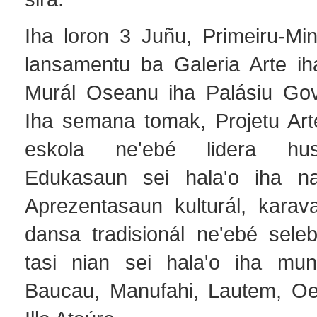
Iha loron 3 Juñu, Primeiru-Min
lansamentu ba Galeria Arte ih
Murál Oseanu iha Palásiu Gov
Iha semana tomak, Projetu Ar
eskola ne'ebé lidera husi
Edukasaun sei hala'o iha n
Aprezentasaun kulturál, kara
dansa tradisionál ne'ebé seleb
tasi nian sei hala'o iha muni
Baucau, Manufahi, Lautem, Oe