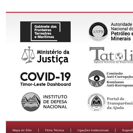
Mapa do Sítio
Ficha Técnica
Ligações Institucionais
Sugestõ