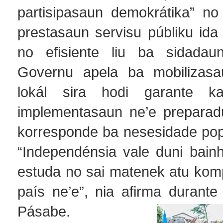
partisipasaun demokrátika” no
prestasaun servisu públiku ida
no efisiente liu ba sidadaun
Governu apela ba mobilizasau
lokál sira hodi garante k
implementasaun ne’e preparad
korresponde ba nesesidade pop
“Independénsia vale duni bainh
estuda no sai matenek atu kom
país ne’e”, nia afirma durante
Pásabe.