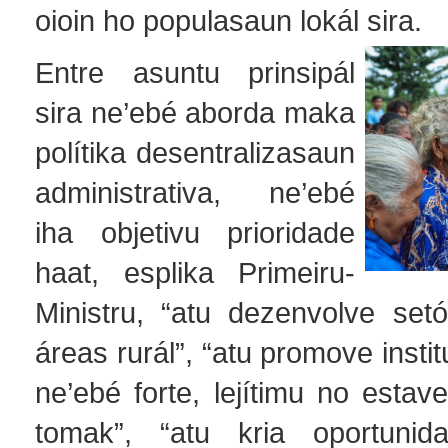
oioin ho populasaun lokál sira.
Entre asuntu prinsipál
sira ne’ebé aborda maka
polítika desentralizasaun
administrativa, ne’ebé
iha objetivu prioridade
haat, esplika Primeiru-
Ministru, “atu dezenvolve setó
áreas rurál”, “atu promove insti
ne’ebé forte, lejítimu no estavel
tomak”, “atu kria oportuni