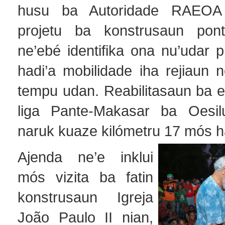
husu ba Autoridade RAEOA 
projetu ba konstrusaun pont
ne’ebé identifika ona nu’udar p
hadi’a mobilidade iha rejiaun ne
tempu udan. Reabilitasaun ba e
liga Pante-Makasar ba Oesil
naruk kuaze kilómetru 17 mós h
Ajenda ne’e inklui
mós vizita ba fatin
konstrusaun Igreja
João Paulo II nian,