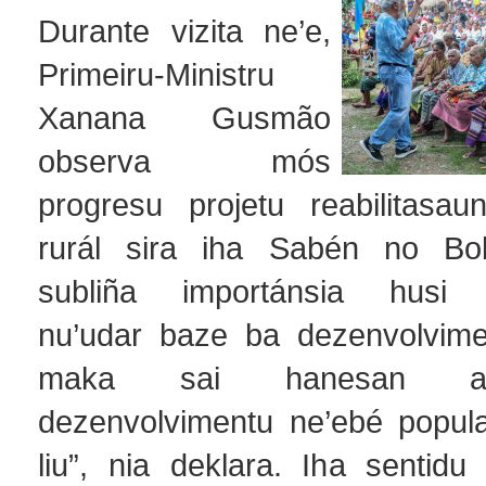
Durante vizita ne’e,
Primeiru-Ministru
Xanana Gusmão
observa mós
progresu projetu reabilitasa
rurál sira iha Sabén no Bo
subliña importánsia husi in
nu’udar baze ba dezenvolvime
maka sai hanesan al
dezenvolvimentu ne’ebé popul
liu”, nia deklara. Iha sentidu