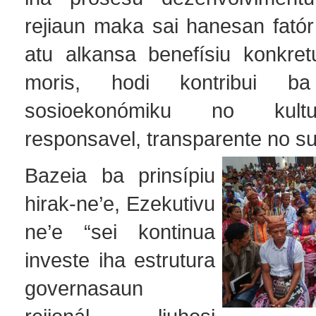
rejiaun maka sai hanesan fatór
atu alkansa benefísiu konkretu
moris, hodi kontribui ba
sosioekonómiku no kultu
responsavel, transparente no su
Bazeia ba prinsípiu
hirak-ne’e, Ezekutivu
ne’e “sei kontinua
investe iha estrutura
governasaun