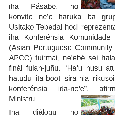
iha Pásabe, no
konvite ne’e haruka ba grupu
Usitako Tebedai hodi reprezenta
iha Konferénsia Komunidade L
(Asian Portuguese Community 
APCC) tuirmai, ne'ebé sei hala'
finál fulan-juñu. “Ha’u husu atu
hatudu ita-boot sira-nia rikusoi
konferénsia ida-ne’e”, afir
Ministru.
Iha diálogu ho