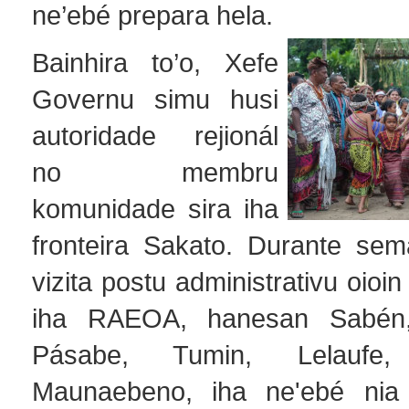
ne’ebé prepara hela.
Bainhira to’o, Xefe
Governu simu husi
autoridade rejionál
no membru
komunidade sira iha
fronteira Sakato. Durante sem
vizita postu administrativu oioin
iha RAEOA, hanesan Sabén,
Pásabe, Tumin, Lelauf
Maunaebeno, iha ne'ebé nia 