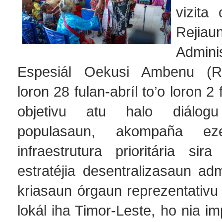
vizita 
Rejiau
Adminis
Espesiál Oekusi Ambenu (R
loron 28 fulan-abríl to’o loron 2
objetivu atu halo diálog
populasaun, akompaña ez
infraestrutura prioritária sir
estratéjia desentralizasaun adm
kriasaun órgaun reprezentativu
lokál iha Timor-Leste, ho nia 