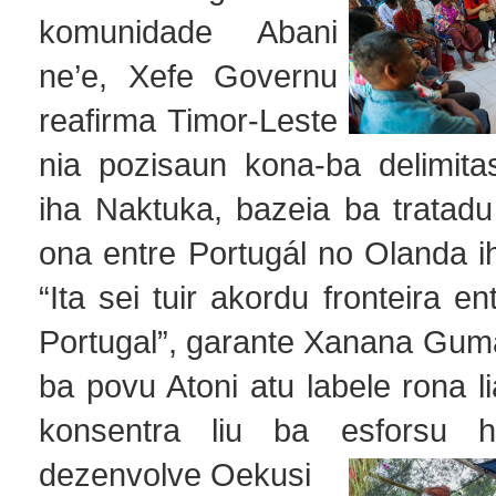
komunidade Abani
ne’e, Xefe Governu
reafirma Timor-Leste
nia pozisaun kona-ba delimitas
iha Naktuka, bazeia ba tratadu
ona entre Portugál no Olanda i
“Ita sei tuir akordu fronteira e
Portugal”, garante Xanana Gumã
ba povu Atoni atu labele rona li
konsentra liu ba esforsu 
dezenvolve Oekusi