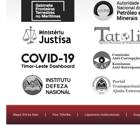
Mapa Síti ka fatin
Fixa Téknika
Ligasoens Institusionais
Sug