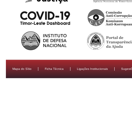
Mapa do Sítio
Ficha Técnica
Ligações Institucionais
Sugestõ