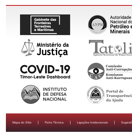
Mapa do Sítio
Ficha Técnica
Ligações Institucionais
Sugestõ