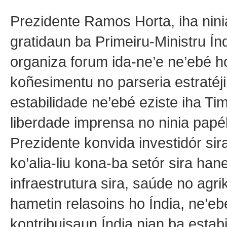
Prezidente Ramos Horta, iha nini
gratidaun ba Primeiru-Ministru Ín
organiza forum ida-ne’e ne’ebé ho
koñesimentu no parseria estratéji
estabilidade ne’ebé eziste iha Tim
liberdade imprensa no ninia papél
Prezidente konvida investidór sira
ko’alia-liu kona-ba setór sira han
infraestrutura sira, saúde no agri
hametin relasoins ho Índia, ne’eb
kontribuisaun Índia nian ba estabi