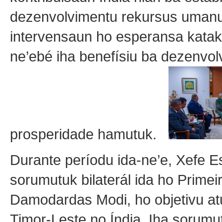
dezenvolvimentu rekursus uman
intervensaun ho esperansa katak 
ne’ebé iha benefísiu ba dezenvol
prosperidade hamutuk.
Durante períodu ida-ne’e, Xefe Es
sorumutuk bilaterál ida ho Primei
Damodardas Modi, ho objetivu atu 
Timor-Leste no Índia. Iha sorumu