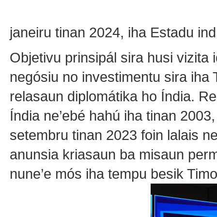
janeiru tinan 2024, iha Estadu i
Objetivu prinsipál sira husi vizit
negósiu no investimentu sira iha
relasaun diplomátika ho Índia. Re
Índia ne’ebé hahú iha tinan 2003,
setembru tinan 2023 foin lalais n
anunsia kriasaun ba misaun perma
nune’e mós iha tempu besik Timo