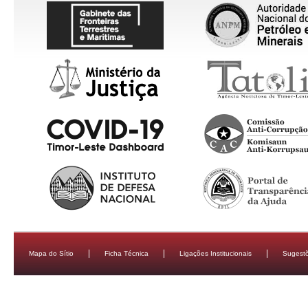
Mapa do Sítio
Ficha Técnica
Ligações Institucionais
Sugestõ