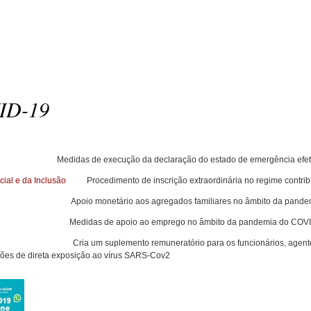
VID-19
declaração do estado de emergência efetuada pelo Decreto d
cial e da Inclusão
Procedimento de inscrição extraordinária no regime contribu
gregados familiares no âmbito da pandemia de
 emprego no âmbito da pandemia do COVID
tório para os funcionários, agentes e trabalhadores da a
ções de direta exposição ao vírus SARS-Cov2