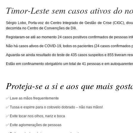
Timor-Leste sem casos ativos do n
Sérgio Lobo, Porta-voz do Centro Integrado de Gestão de Crise (CIGC), div
decorrida no Centro de Convenções de Díli.
Registaram-se até ao momento 24 casos positivos confirmados de pessoas inf
Não há casos ativos de COVID-19, t
odos os pacientes (24 casos confirmados p
Aguarda-se ainda resultado do teste de 435 casos suspeitos e 855 tiveram res
Estão em confinamento obrigatório um total de 41 pessoas e em autoquarente
Proteja-se a si e aos que mais gos
✅ Lave as mãos frequentemente
✅ Tussa e espirre para o cotovelo dobrado – não nas mãos!
✅ Evite tocar nos olhos, nariz e boca
✅ Evite aglomerações de pessoas