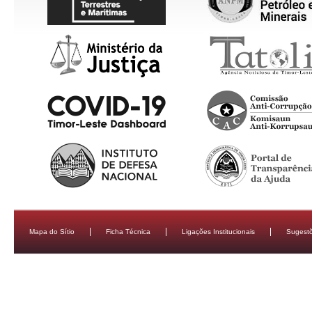
Mapa do Sítio
Ficha Técnica
Ligações Institucionais
Sugestõ