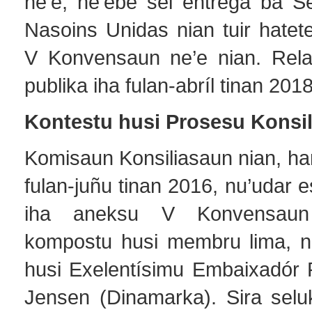
ne’e, ne’ebé sei entrega ba Se
Nasoins Unidas nian tuir hatet
V Konvensaun ne’e nian. Relat
publika iha fulan-abríl tinan 2018
Kontestu husi Prosesu Konsil
Komisaun Konsiliasaun nian, hari
fulan-juñu tinan 2016, nu’udar 
iha aneksu V Konvensaun
kompostu husi membru lima, n
husi Exelentísimu Embaixadór 
Jensen (Dinamarka). Sira selu