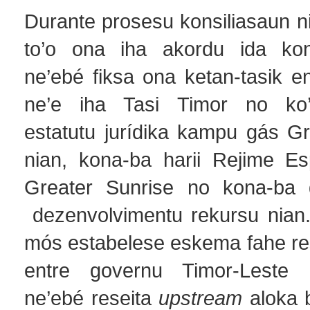
Durante prosesu konsiliasaun ni
to’o ona iha akordu ida kon
ne’ebé fiksa ona ketan-tasik en
ne’e iha Tasi Timor no ko’
estatutu jurídika kampu gás Gr
nian, kona-ba harii Rejime Es
Greater Sunrise no kona-ba 
dezenvolvimentu rekursu nian.
mós estabelese eskema fahe res
entre governu Timor-Leste h
ne’ebé reseita
upstream
aloka b