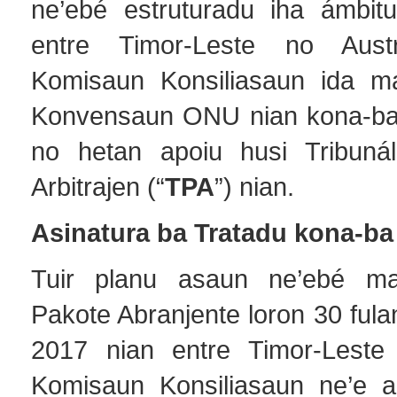
ne’ebé estruturadu iha ámbitu
entre Timor-Leste no Austr
Komisaun Konsiliasaun ida mak
Konvensaun ONU nian kona-ba 
no hetan apoiu husi Tribuná
Arbitrajen (“
TPA
”) nian.
Asinatura ba Tratadu kona-ba
Tuir planu asaun ne’ebé ma
Pakote Abranjente loron 30 fula
2017 nian entre Timor-Leste 
Komisaun Konsiliasaun ne’e a