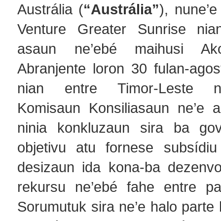
Austrália (
“Austrália”
), nune’e
Venture Greater Sunrise nian
asaun ne’ebé maihusi Ak
Abranjente loron 30 fulan-agos
nian entre Timor-Leste no
Komisaun Konsiliasaun ne’e a
ninia konkluzaun sira ba go
objetivu atu fornese subsídiu 
desizaun ida kona-ba dezenvo
rekursu ne’ebé fahe entre pa
Sorumutuk sira ne’e halo parte 