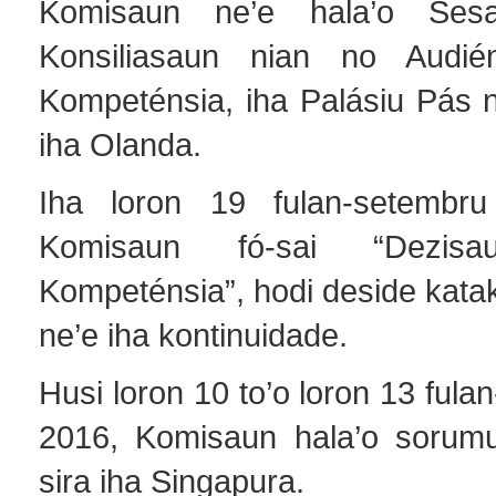
Komisaun ne’e hala’o Sesa
Konsiliasaun nian no Audié
Kompeténsia, iha Palásiu Pás n
iha Olanda.
Iha loron 19 fulan-setembru
Komisaun fó-sai “Dezisa
Kompeténsia”, hodi deside kata
ne’e iha kontinuidade.
Husi loron 10 to’o loron 13 fula
2016, Komisaun hala’o sorumu
sira iha Singapura.