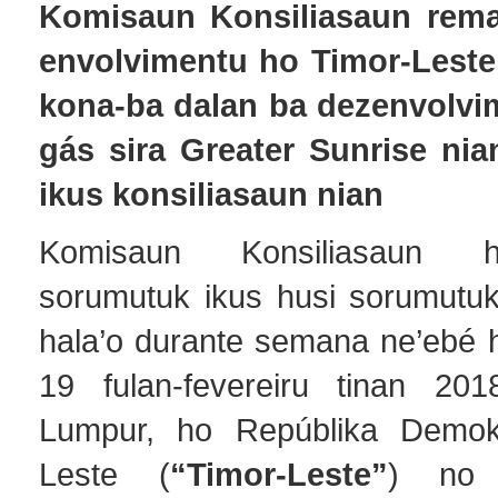
Komisaun Konsiliasaun rema
envolvimentu ho Timor-Leste 
kona-ba dalan ba dezenvolv
gás sira Greater Sunrise nia
ikus konsiliasaun nian
Komisaun Konsiliasaun h
sorumutuk ikus husi sorumutuk
hala’o durante semana ne’ebé h
19 fulan-fevereiru tinan 201
Lumpur, ho Repúblika Demokr
Leste (
“Timor-Leste”
) no 