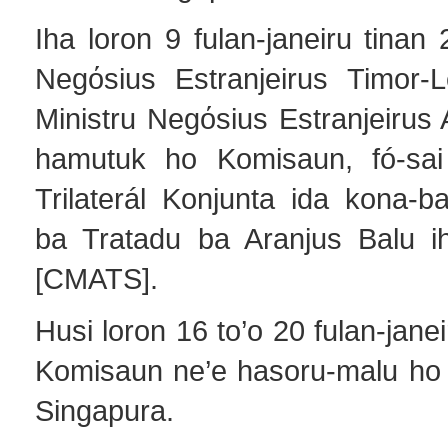
Iha loron 9 fulan-janeiru tinan 
Negόsius Estranjeirus Timor-
Ministru Negόsius Estranjeirus A
hamutuk ho Komisaun, fó-sai
Trilaterál Konjunta ida kona-b
ba Tratadu ba Aranjus Balu i
[CMATS].
Husi loron 16 to’o 20 fulan-jane
Komisaun ne’e hasoru-malu ho P
Singapura.