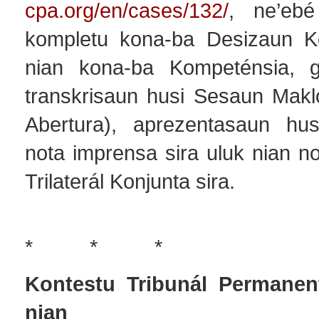
cpa.org/en/cases/132/
, ne’ebé
kompletu kona-ba Desizaun K
nian kona-ba Kompeténsia, 
transkrisaun husi Sesaun Mak
Abertura), aprezentasaun hus
nota imprensa sira uluk nian n
Trilaterál Konjunta sira.
* * *
Kontestu Tribunál Permanent
nian