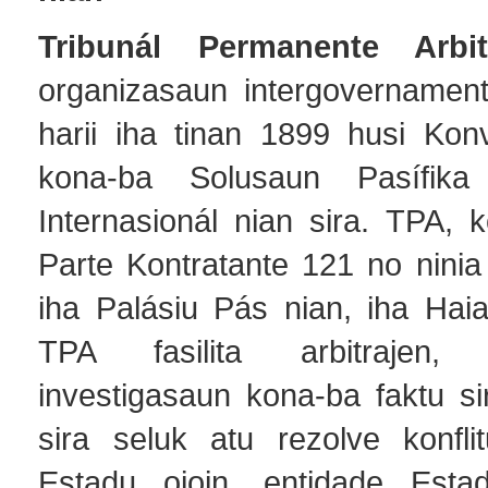
Tribunál Permanente Arbi
organizasaun intergovernament
harii iha tinan 1899 husi Ko
kona-ba Solusaun Pasífika
Internasionál nian sira. TPA, 
Parte Kontratante 121 no ninia
iha Palásiu Pás nian, iha Haia
TPA fasilita arbitrajen, k
investigasaun kona-ba faktu s
sira seluk atu rezolve konflit
Estadu oioin, entidade Estad