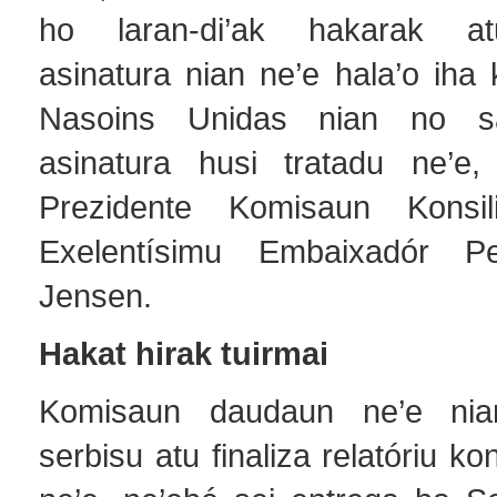
ho laran-di’ak hakarak at
asinatura nian ne’e hala’o iha k
Nasoins Unidas nian no s
asinatura husi tratadu ne’e
Prezidente Komisaun Konsil
Exelentísimu Embaixadór P
Jensen.
Hakat hirak tuirmai
Komisaun daudaun ne’e nia
serbisu atu finaliza relatóriu k