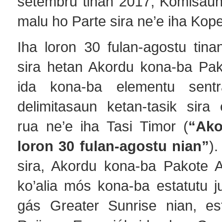
setembru tinan 2017, Komisaun
malu ho Parte sira ne’e iha Kop
Iha loron 30 fulan-agostu tina
sira hetan Akordu kona-ba Pak
ida kona-ba elementu sentr
delimitasaun ketan-tasik sira
rua ne’e iha Tasi Timor (
“Ako
loron 30 fulan-agostu nian”
).
sira, Akordu kona-ba Pakote A
ko’alia mós kona-ba estatutu j
gás Greater Sunrise nian, es