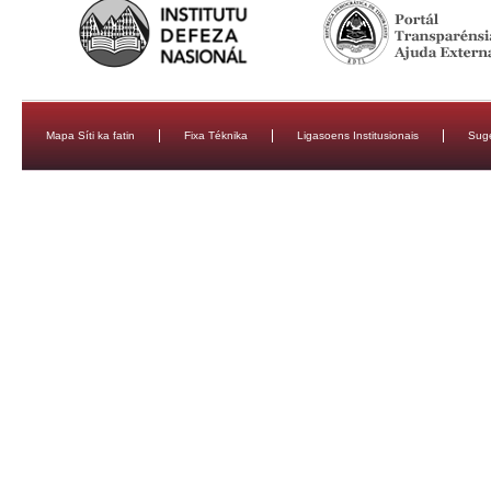
Mapa Síti ka fatin
Fixa Téknika
Ligasoens Institusionais
Sug