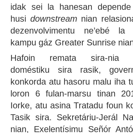
idak sei la hanesan depende 
husi
downstream
nian relasion
dezenvolvimentu ne’ebé la
kampu gáz Greater Sunrise nian
Hafoin remata sira-nia p
doméstiku sira rasik, gove
konkorda atu hasoru malu iha t
loron 6 fulan-marsu tinan 20
Iorke, atu asina Tratadu foun 
Tasik sira. Sekretáriu-Jerál N
nian, Exelentísimu Señór Antó