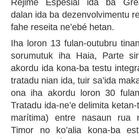
Rejime Espesiál ida ba Grea
dalan ida ba dezenvolvimentu r
fahe reseita ne’ebé hetan.
Iha loron 13 fulan-outubru tina
sorumutuk iha Haia, Parte si
akordu ida kona-ba testu integrá
tratadu nian ida, tuir sa’ida mak
ona iha akordu loron 30 fulan
Tratadu ida-ne’e delimita ketan-t
marítima) entre nasaun rua n
Timor no ko’alia kona-ba esta