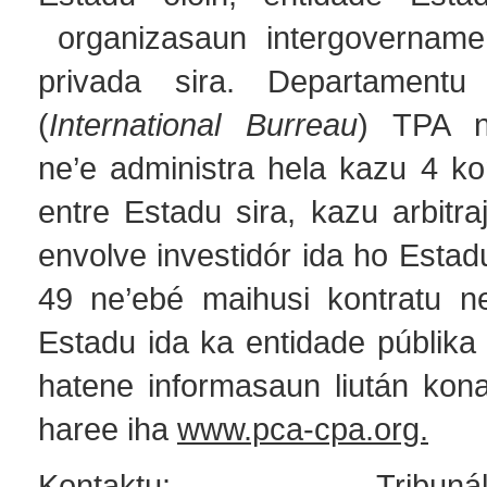
organizasaun intergovernamen
privada sira. Departamentu I
(
International Burreau
) TPA n
ne’e administra hela kazu 4 ko
entre Estadu sira, kazu arbitr
envolve investidór ida ho Estad
49 ne’ebé maihusi kontratu n
Estadu ida ka entidade públika 
hatene informasaun liután kon
haree iha
www.pca-cpa.org.
Kontaktu: Tribunál P