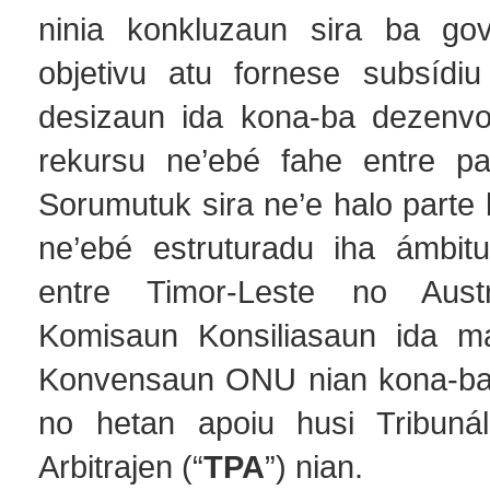
ninia konkluzaun sira ba go
objetivu atu fornese subsídiu 
desizaun ida kona-ba dezenvo
rekursu ne’ebé fahe entre pa
Sorumutuk sira ne’e halo parte 
ne’ebé estruturadu iha ámbitu
entre Timor-Leste no Austr
Komisaun Konsiliasaun ida mak
Konvensaun ONU nian kona-ba 
no hetan apoiu husi Tribuná
Arbitrajen (“
TPA
”) nian.