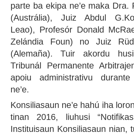
parte ba ekipa ne’e maka Dra. 
(Austrália), Juiz Abdul G.K
Leao), Profesór Donald McRa
Zelándia Foun) no Juiz Rüd
(Alemaña). Tuir akordu husi
Tribunál Permanente Arbitraje
apoiu administrativu durante
ne’e.
Konsiliasaun ne’e hahú iha loron
tinan 2016, liuhusi “Notifik
Instituisaun Konsiliasaun nian, 