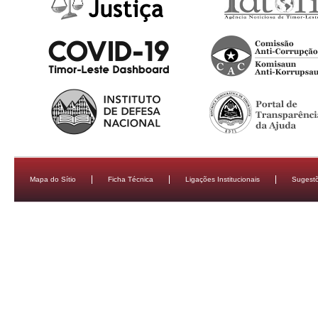
Mapa do Sítio
Ficha Técnica
Ligações Institucionais
Sugestõ