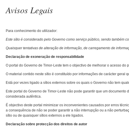
Avisos Legais
Para conhecimento do utilizador:
Este sítio é considerado pelo Governo como serviço público, sendo também co
Quaisquer tentativas de alteração de informação, de carregamento de informaç
Declaração de exoneração de responsabilidade
O portal do Governo de Timor-Leste tem o objectivo de melhorar o acesso do pú
O material contido neste sítio é constituído por informações de carácter geral
Está por vezes ligado a sítios externos sobre os quais o Governo não tem qua
Este portal do Governo de Timor-Leste não pode garantir que um documento di
considerada autêntica.
É objectivo deste portal minimizar os inconvenientes causados por erros técni
a consequência de não se poder garantir a não interrupção ou a não perturba
sítio ou de quaisquer sítios externos a ele ligados.
Declaração sobre protecção dos direitos de autor