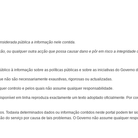
nsiderada pública a informação nele contida.
ão, ou qualquer outra acção que possa causar dano e pôr em risco a integridade d
blico à informação sobre as políticas públicas e sobre as iniciativas do Governo 
 que não são necessariamente exaustivas, rigorosas ou actualizadas.
lquer controlo e pelos quais não assume qualquer responsabilidade.
sponível em linha reproduza exactamente um texto adoptado oficialmente. Por con
cos. Todavia determinados dados ou informação contidos neste portal podem ter sid
ção do serviço por causa de tais problemas. O Governo não assume qualquer resp