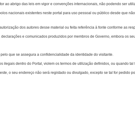
or ao abrigo das leis em vigor e convenções internacionais, não podendo ser utili
bolos nacionais existentes neste portal para uso pessoal ou público desde que não te
 autorização dos autores desse material ou feita referência à fonte conforme as resp
os, declarações e comunicados produzidos por membros de Governo, embora os seus
, pelo que se assegura a confidencialidade da identidade do visitante.
ilegais dentro do Portal, violem os termos de utilização definidos, ou quando tal fo
te, o seu endereço não será registado ou divulgado, excepto se tal for pedido por