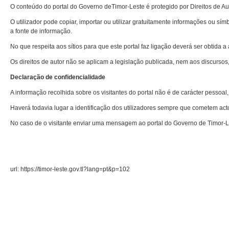
O conteúdo do portal do Governo deTimor-Leste é protegido por Direitos de Aut
O utilizador pode copiar, importar ou utilizar gratuitamente informações ou sím
a fonte de informação.
No que respeita aos sítios para que este portal faz ligação deverá ser obtida a
Os direitos de autor não se aplicam a legislação publicada, nem aos discurs
Declaração de confidencialidade
A informação recolhida sobre os visitantes do portal não é de carácter pessoal
Haverá todavia lugar a identificação dos utilizadores sempre que cometem actos 
No caso de o visitante enviar uma mensagem ao portal do Governo de Timor-Les
url: https://timor-leste.gov.tl?lang=pt&p=102