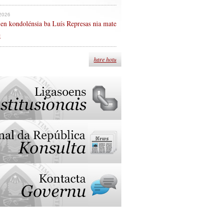
 2026
en kondolénsia ba Luís Represas nia mate
n
hare hotu