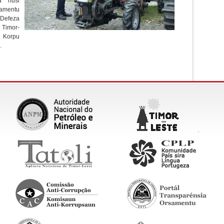
a husi
amentu
 Defeza
 Timor-
 Korpu
.