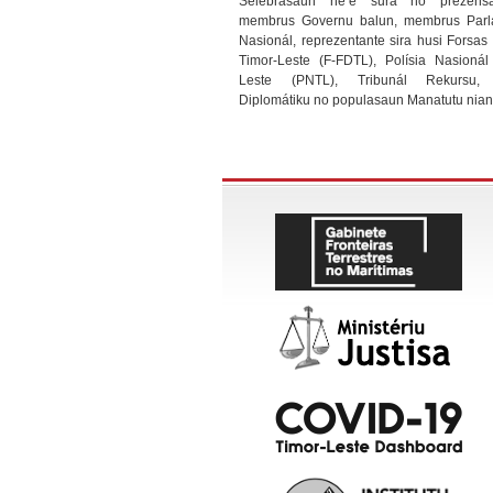
Selebrasaun ne’e sura ho prezens
membrus Governu balun, membrus Parl
Nasionál, reprezentante sira husi Forsas
Timor-Leste (F-FDTL), Polísia Nasionál
Leste (PNTL), Tribunál Rekursu,
Diplomátiku no populasaun Manatutu nian