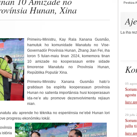
inan 10 Amizade no
Peskiza 
ovínsia Hunan, Xina
Aj
La iha rez
Primeiru-Ministru, Kay Rala Xanana Gusmão,
hamutuk ho komunidade Manatutu no Vise-
Governadór Provínsia Hunan, Zhang Jian Fei, iha
loron 5 fulan-maiu tinan 2024, komemora tinan
10 amizade no kooperasaun entre sidade
Ko
timorense Manatutu no Provínsia Hunan,
Repúblika Populár Xina.
Primeiru-Ministru Xanana Gusmão hato’o
05 agos
gratidaun ba espíritu kooperasaun provínsia
Sorumu
Hunan no salienta importánsia husi kooperasaun
agostu
ida-ne’e atu promove dezenvolvimentu rejiaun
hare ta
nian.
atutu atu aprende ho téknika no esperiénsia ne’ebé Hunan lori
29 jullu
move progresu ekonómiku lokál.
Sorumu
jullu 
ovínsia
hare ta
 istória