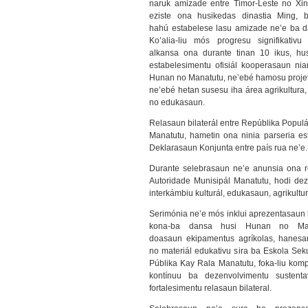
naruk amizade entre Timor-Leste no Xin
eziste ona husikedas dinastia Ming, b
hahú estabelese lasu amizade ne’e ba d
Ko’alia-liu mós progresu signifikativu
alkansa ona durante tinan 10 ikus, hu
estabelesimentu ofisiál kooperasaun nia
Hunan no Manatutu, ne’ebé hamosu projet
ne’ebé hetan susesu iha área agrikultura,
no edukasaun.
Relasaun bilaterál entre Repúblika Populá
Manatutu, hametin ona ninia parseria est
Deklarasaun Konjunta entre país rua ne’e.
Durante selebrasaun ne’e anunsia ona r
Autoridade Munisipál Manatutu, hodi dez
interkámbiu kulturál, edukasaun, agrikultu
Serimónia ne’e mós inklui aprezentasaun k
kona-ba dansa husi Hunan no Man
doasaun ekipamentus agríkolas, hanesan
no materiál edukativu sira ba Eskola Sek
Públika Kay Rala Manatutu, foka-liu kom
kontínuu ba dezenvolvimentu sustent
fortalesimentu relasaun bilateral.