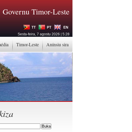
Governu Timor-Leste
TT
PT
EN
Sesta-feira, 7 agostu 2026 | 5:28
média
Timor-Leste
Anínsiu sira
kiza