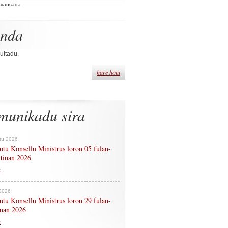
Avansada
enda
ultadu.
hare hotu
munikadu sira
tu 2026
tu Konsellu Ministrus loron 05 fulan-
 tinan 2026
n
 2026
tu Konsellu Ministrus loron 29 fulan-
tinan 2026
n