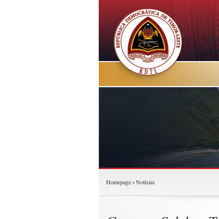
Homepage
Notísias
›