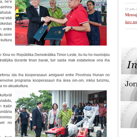
a, ne’e
ainhira
22 jullu
ahuluk.
Mensaj
 ne’ebé
hare ta
sikedas
n entre
u oioin
 kultura
r Xina no Repúblika Demokrátika Timor-Leste, liu-liu ho munisípiu
ratéjika durante tinan barak, tuir saida mak estabelese ona iha
eforsu ida iha kooperasaun amigavel entre Provínsia Hunan no
envolve programa kooperasaun iha área oin-oin, inklui turizmu,
ra no akuakultura.
ulturál
atutu,
 tratór
undária
promisu
avel no