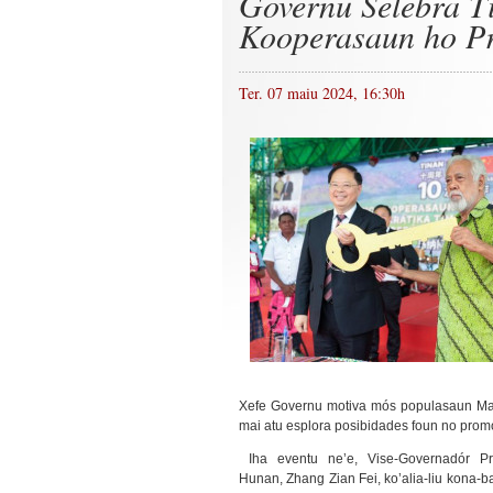
Governu Selebra T
Kooperasaun ho Pr
Ter. 07 maiu 2024, 16:30h
Xefe Governu motiva mós populasaun Man
mai atu esplora posibidades foun no pro
Iha eventu ne’e, Vise-Governadór Pr
Hunan, Zhang Zian Fei, ko’alia-liu kona-ba