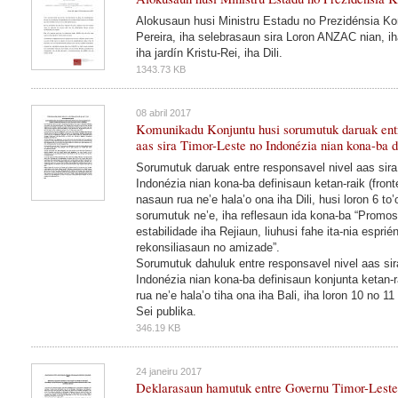
Alokusaun husi Ministru Estadu no Prezidénsia Kon
Pereira, iha selebrasaun sira Loron ANZAC nian, iha
iha jardín Kristu-Rei, iha Dili.
1343.73 KB
08 abril 2017
Komunikadu Konjuntu husi sorumutuk daruak entr
aas sira Timor-Leste no Indonézia nian kona-ba d
Sorumutuk daruak entre responsavel nivel aas sira
Indonézia nian kona-ba definisaun ketan-raik (fronte
nasaun rua ne’e hala’o ona iha Dili, husi loron 6 to’
sorumutuk ne’e, iha reflesaun ida kona-ba “Promo
estabilidade iha Rejiaun, liuhusi fahe ita-nia esprié
rekonsiliasaun no amizade”.
Sorumutuk dahuluk entre responsavel nivel aas sir
Indonézia nian kona-ba definisaun konjunta ketan-r
rua ne’e hala’o tiha ona iha Bali, iha loron 10 no 11
Sei publika.
346.19 KB
24 janeiru 2017
Deklarasaun hamutuk entre Governu Timor-Leste