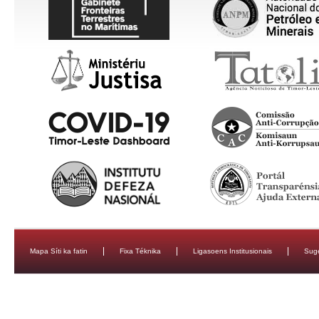
Mapa Síti ka fatin
Fixa Téknika
Ligasoens Institusionais
Sug