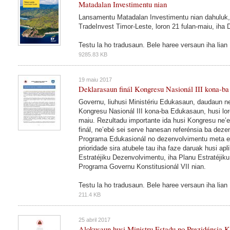
Matadalan Investimentu nian
Lansamentu Matadalan Investimentu nian dahuluk, i
TradeInvest Timor-Leste, loron 21 fulan-maiu, iha Dí
Testu la ho tradusaun. Bele haree versaun iha lian 
9285.83 KB
19 maiu 2017
Deklarasaun finál Kongresu Nasionál III kona-b
Governu, liuhusi Ministériu Edukasaun, daudaun ne
Kongresu Nasionál III kona-ba Edukasaun, husi loro
maiu. Rezultadu importante ida husi Kongresu ne
finál, ne’ebé sei serve hanesan referénsia ba deze
Programa Edukasionál no dezenvolvimentu meta e
prioridade sira atubele tau iha faze daruak husi ap
Estratéjiku Dezenvolvimentu, iha Planu Estratéjik
Programa Governu Konstitusionál VII nian.
Testu la ho tradusaun. Bele haree versaun iha lian
211.4 KB
25 abril 2017
Alokusaun husi Ministru Estadu no Prezidénsia K