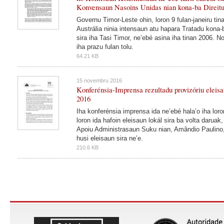
Konvensaun Nasoins Unidas nian kona-ba Direitu
Governu Timor-Leste ohin, loron 9 fulan-janeiru ti
Austrália ninia intensaun atu hapara Tratadu kona-
sira iha Tasi Timor, ne’ebé asina iha tinan 2006. No
iha prazu fulan tolu.
64.21 KB
15 novembru 2016
Konferénsia-Imprensa rezultadu provizóriu eleisa
2016
Iha konferénsia imprensa ida ne’ebé hala’o iha lor
loron ida hafoin eleisaun lokál sira ba volta daruak
Apoiu Administrasaun Suku nian, Amândio Paulino, 
husi eleisaun sira ne’e.
210.6 KB