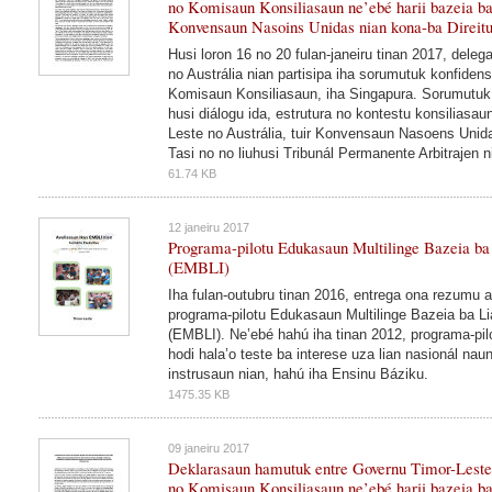
no Komisaun Konsiliasaun ne’ebé harii bazeia 
Konvensaun Nasoins Unidas nian kona-ba Direitu
Husi loron 16 no 20 fulan-janeiru tinan 2017, deleg
no Austrália nian partisipa iha sorumutuk konfidens
Komisaun Konsiliasaun, iha Singapura. Sorumutuk h
husi diálogu ida, estrutura no kontestu konsiliasau
Leste no Austrália, tuir Konvensaun Nasoens Unida
Tasi no no liuhusi Tribunál Permanente Arbitrajen n
61.74 KB
12 janeiru 2017
Programa-pilotu Edukasaun Multilinge Bazeia ba
(EMBLI)
Iha fulan-outubru tinan 2016, entrega ona rezumu a
programa-pilotu Edukasaun Multilinge Bazeia ba Li
(EMBLI). Ne’ebé hahú iha tinan 2012, programa-pilo
hodi hala’o teste ba interese uza lian nasionál naun
instrusaun nian, hahú iha Ensinu Báziku.
1475.35 KB
09 janeiru 2017
Deklarasaun hamutuk entre Governu Timor-Leste
no Komisaun Konsiliasaun ne’ebé harii bazeia 