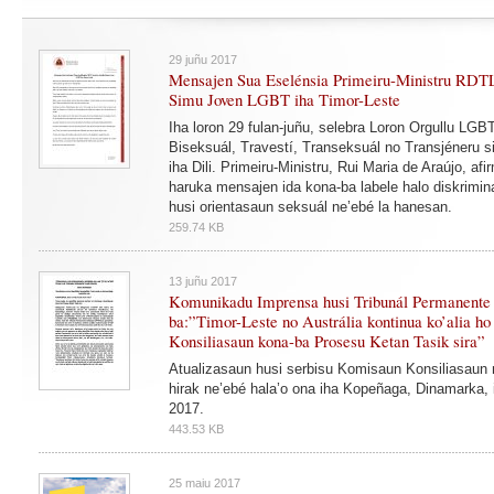
29 juñu 2017
Mensajen Sua Eselénsia Primeiru-Ministru RDTL
Simu Joven LGBT iha Timor-Leste
Iha loron 29 fulan-juñu, selebra Loron Orgullu LGB
Biseksuál, Travestí, Transeksuál no Transjéneru si
iha Dili. Primeiru-Ministru, Rui Maria de Araújo, af
haruka mensajen ida kona-ba labele halo diskrimina
husi orientasaun seksuál ne’ebé la hanesan.
259.74 KB
13 juñu 2017
Komunikadu Imprensa husi Tribunál Permanente 
ba:”Timor-Leste no Austrália kontinua ko’alia h
Konsiliasaun kona-ba Prosesu Ketan Tasik sira”
Atualizasaun husi serbisu Komisaun Konsiliasaun 
hirak ne’ebé hala’o ona iha Kopeñaga, Dinamarka, i
2017.
443.53 KB
25 maiu 2017