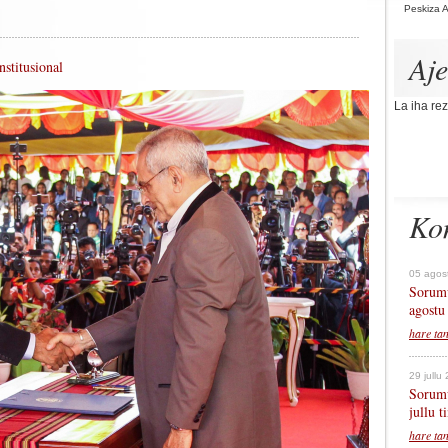
Peskiza 
Aj
stitusional
La iha rez
Ko
05 agos
Sorumu
agostu
hare ta
29 jullu
Sorumu
jullu 
hare ta