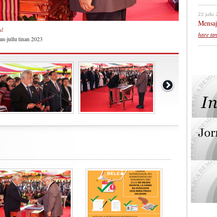
22 jullu
Mensaj
al
hare ta
an-jullu tinan 2023