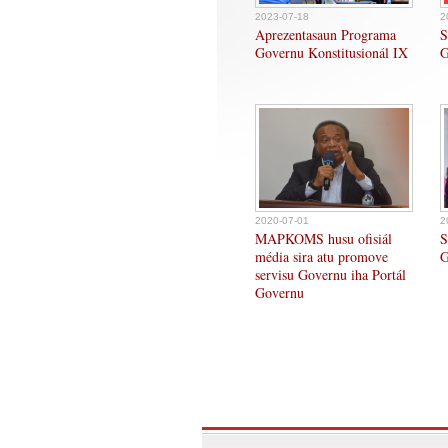
2023-07-18
2
Aprezentasaun Programa
S
Governu Konstitusionál IX
G
2020-07-01
2
MAPKOMS husu ofisiál
S
média sira atu promove
G
servisu Governu iha Portál
Governu