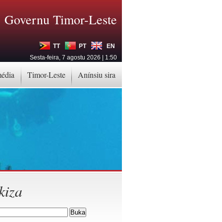
Governu Timor-Leste
TT
PT
EN
Sesta-feira, 7 agostu 2026 | 1:50
média
Timor-Leste
Anínsiu sira
kiza