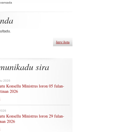
Avansada
enda
ultadu.
hare hotu
munikadu sira
tu 2026
tu Konsellu Ministrus loron 05 fulan-
 tinan 2026
n
 2026
tu Konsellu Ministrus loron 29 fulan-
tinan 2026
n