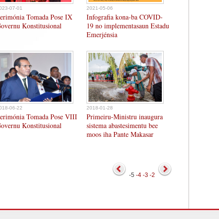
023-07-01
2021-05-06
erimónia Tomada Pose IX
Infografia kona-ba COVID-
overnu Konstitusional
19 no implementasaun Estadu
Emerjénsia
018-06-22
2018-01-28
erimónia Tomada Pose VIII
Primeiru-Ministru inaugura
overnu Konstitusional
sistema abastesimentu bee
moos iha Pante Makasar
-5
-4
-3
-2