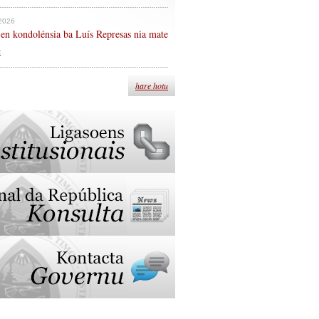
 2026
en kondolénsia ba Luís Represas nia mate
n
hare hotu