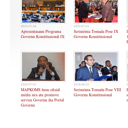
2023-07-18
2023-07-01
Aprezentasaun Programa
Serimónia Tomada Pose IX
Governu Konstitusionál IX
Governu Konstitusional
2020-07-01
2018-06-22
MAPKOMS husu ofisiál
Serimónia Tomada Pose VIII
média sira atu promove
Governu Konstitusional
servisu Governu iha Portál
Governu