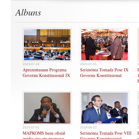
Albuns
2023-07-18
2023-07-01
Aprezentasaun Programa
Serimónia Tomada Pose IX
Governu Konstitusionál IX
Governu Konstitusional
2020-07-01
2018-06-22
MAPKOMS husu ofisiál
Serimónia Tomada Pose VIII
média sira atu promove
Governu Konstitusional