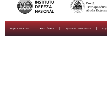
Mapa Síti ka fatin
Fixa Téknika
Ligasoens Institusionais
Sug