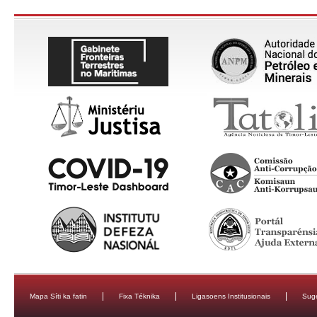
Mapa Síti ka fatin
Fixa Téknika
Ligasoens Institusionais
Sug