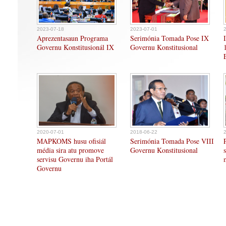
2023-07-18
2023-07-01
Aprezentasaun Programa
Serimónia Tomada Pose IX
Governu Konstitusionál IX
Governu Konstitusional
2020-07-01
2018-06-22
MAPKOMS husu ofisiál
Serimónia Tomada Pose VIII
média sira atu promove
Governu Konstitusional
servisu Governu iha Portál
Governu